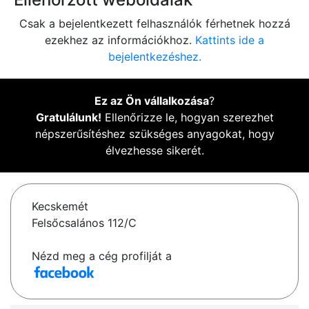
Csak a bejelentkezett felhasználók férhetnek hozzá
ezekhez az információkhoz.
Kattints ide a
bejelentkezéshez.
Ez az Ön vállalkozása
?
Gratulálunk!
Ellenőrizze le, hogyan szerezhet
népszerűsítéshez szükséges anyagokat, hogy
élvezhesse sikerét.
Kecskemét
Felsőcsalános 112/C
Nézd meg a cég profilját a