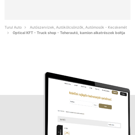
Turul Auto
Autószervizek, Autókölcsönzők, Autómosók - Kecskemét
Optical KFT - Truck shop - Teherautó, kamion alkatrészek boltja