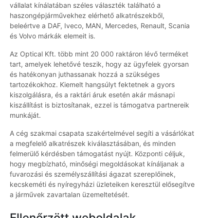
vállalat kínálatában széles választék található a
haszongépjárművekhez elérhető alkatrészekből,
beleértve a DAF, Iveco, MAN, Mercedes, Renault, Scania
és Volvo márkák elemeit is.
Az Optical Kft. több mint 20 000 raktáron lévő terméket
tart, amelyek lehetővé teszik, hogy az ügyfelek gyorsan
és hatékonyan juthassanak hozzá a szükséges
tartozékokhoz. Kiemelt hangsúlyt fektetnek a gyors
kiszolgálásra, és a raktári áruk esetén akár másnapi
kiszállítást is biztosítanak, ezzel is támogatva partnereik
munkáját.
A cég szakmai csapata szakértelmével segíti a vásárlókat
a megfelelő alkatrészek kiválasztásában, és minden
felmerülő kérdésben támogatást nyújt. Központi céljuk,
hogy megbízható, minőségi megoldásokat kínáljanak a
fuvarozási és személyszállítási ágazat szereplőinek,
kecskeméti és nyíregyházi üzleteiken keresztül elősegítve
a járművek zavartalan üzemeltetését.
Ellenőrzött weboldalak