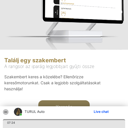
Találj egy szakembert
A rangsor az iparág legjobbjait gyűjti össze
Szakembert keres a közelébe? Ellenőrizze
keresőmotorunkat. Csak a legjobb szolgáltatásokat
használja!
Keresés
TURUL Auto
Live chat
07:24