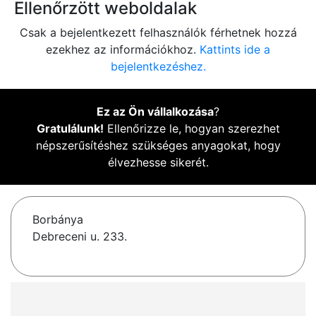
Ellenőrzött weboldalak
Csak a bejelentkezett felhasználók férhetnek hozzá
ezekhez az információkhoz.
Kattints ide a
bejelentkezéshez.
Ez az Ön vállalkozása
?
Gratulálunk!
Ellenőrizze le, hogyan szerezhet
népszerűsítéshez szükséges anyagokat, hogy
élvezhesse sikerét.
Borbánya
Debreceni u. 233.