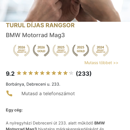
TURUL DÍJAS RANGSOR
BMW Motorrad Mag3
Mutass többet >>
9.2
(233)
Borbánya, Debreceni u. 233.
Mutasd a telefonszámot
Egy cég:
A nyíregyházi Debreceni út 233. alatt működő
BMW
Motorrad Mag3
hivatalos márkakereskedésként és