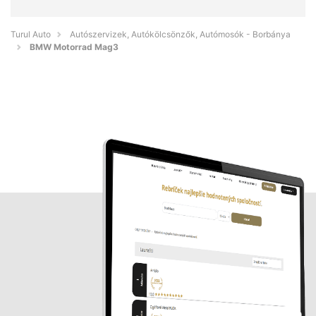
Turul Auto
Autószervizek, Autókölcsönzők, Autómosók - Borbánya
BMW Motorrad Mag3