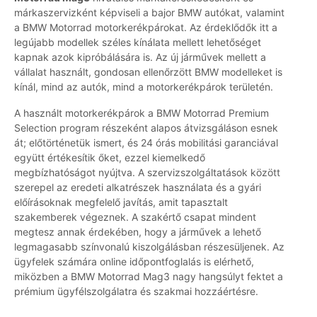
márkaszervizként képviseli a bajor BMW autókat, valamint
a BMW Motorrad motorkerékpárokat. Az érdeklődők itt a
legújabb modellek széles kínálata mellett lehetőséget
kapnak azok kipróbálására is. Az új járművek mellett a
vállalat használt, gondosan ellenőrzött BMW modelleket is
kínál, mind az autók, mind a motorkerékpárok területén.
A használt motorkerékpárok a BMW Motorrad Premium
Selection program részeként alapos átvizsgáláson esnek
át; előtörténetük ismert, és 24 órás mobilitási garanciával
együtt értékesítik őket, ezzel kiemelkedő
megbízhatóságot nyújtva. A szervizszolgáltatások között
szerepel az eredeti alkatrészek használata és a gyári
előírásoknak megfelelő javítás, amit tapasztalt
szakemberek végeznek. A szakértő csapat mindent
megtesz annak érdekében, hogy a járművek a lehető
legmagasabb színvonalú kiszolgálásban részesüljenek. Az
ügyfelek számára online időpontfoglalás is elérhető,
miközben a BMW Motorrad Mag3 nagy hangsúlyt fektet a
prémium ügyfélszolgálatra és szakmai hozzáértésre.