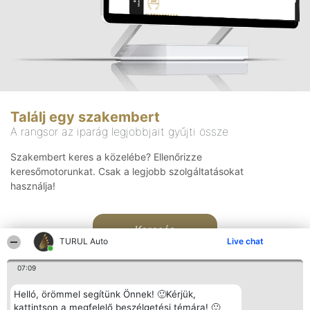
Találj egy szakembert
A rangsor az iparág legjobbjait gyűjti össze
Szakembert keres a közelébe? Ellenőrizze
keresőmotorunkat. Csak a legjobb szolgáltatásokat
használja!
Keresés
TURUL Auto
Live chat
07:09
Helló, örömmel segítünk Önnek! 🙂Kérjük,
kattintson a megfelelő beszélgetési témára! 🙂