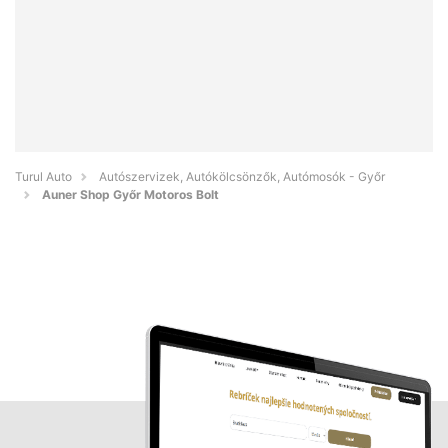
Turul Auto
Autószervizek, Autókölcsönzők, Autómosók - Győr
Auner Shop Győr Motoros Bolt