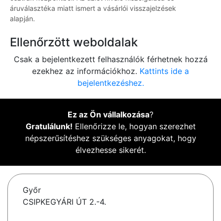
áruválasztéka miatt ismert a vásárlói visszajelzések
alapján.
Ellenőrzött weboldalak
Csak a bejelentkezett felhasználók férhetnek hozzá
ezekhez az információkhoz.
Kattints ide a
bejelentkezéshez.
Ez az Ön vállalkozása
?
Gratulálunk!
Ellenőrizze le, hogyan szerezhet
népszerűsítéshez szükséges anyagokat, hogy
élvezhesse sikerét.
Győr
CSIPKEGYÁRI ÚT 2.-4.