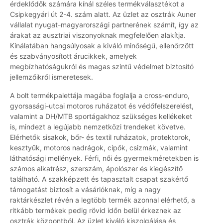
érdeklődők számára kínál széles termékválasztékot a
Csipkegyári út 2-4. szám alatt. Az üzlet az osztrák Auner
vállalat nyugat-magyarországi partnerének számít, így az
árakat az ausztriai viszonyoknak megfelelően alakítja.
Kínálatában hangsúlyosak a kiváló minőségű, ellenőrzött
és szabványosított árucikkek, amelyek
megbízhatóságukról és magas szintű védelmet biztosító
jellemzőikről ismeretesek.
A bolt termékpalettája magába foglalja a cross-enduro,
gyorsasági-utcai motoros ruházatot és védőfelszerelést,
valamint a DH/MTB sportágakhoz szükséges kellékeket
is, mindezt a legújabb nemzetközi trendeket követve.
Elérhetők sisakok, bőr- és textil ruházatok, protektorok,
kesztyűk, motoros nadrágok, cipők, csizmák, valamint
láthatósági mellények. Férfi, női és gyermekméretekben is
számos alkatrész, szerszám, ápolószer és kiegészítő
található. A szakképzett és tapasztalt csapat szakértő
támogatást biztosít a vásárlóknak, míg a nagy
raktárkészlet révén a legtöbb termék azonnal elérhető, a
ritkább termékek pedig rövid időn belül érkeznek az
osztrák központból. Az üzlet kiváló kiszolgálása és