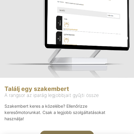
Találj egy szakembert
A rangsor az iparág legjobbjait gyűjti össze
Szakembert keres a közelébe? Ellenőrizze
keresőmotorunkat. Csak a legjobb szolgáltatásokat
használja!