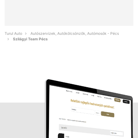
Turul Auto
Autószervizek, Autókölcsönzők, Autómosók - Pécs
Szilágyi Team Pécs