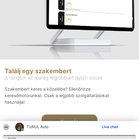
Találj egy szakembert
A rangsor az iparág legjobbjait gyűjti össze
Szakembert keres a közelébe? Ellenőrizze
keresőmotorunkat. Csak a legjobb szolgáltatásokat
használja!
Keresés
TURUL Auto
Live chat
21:20