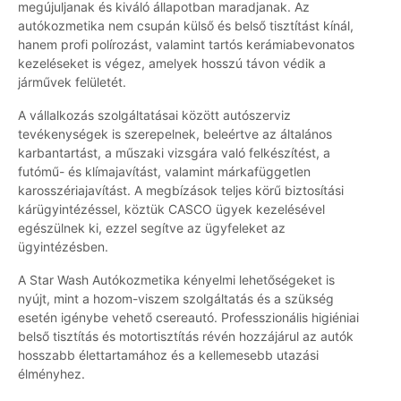
megújuljanak és kiváló állapotban maradjanak. Az
autókozmetika nem csupán külső és belső tisztítást kínál,
hanem profi polírozást, valamint tartós kerámiabevonatos
kezeléseket is végez, amelyek hosszú távon védik a
járművek felületét.
A vállalkozás szolgáltatásai között autószerviz
tevékenységek is szerepelnek, beleértve az általános
karbantartást, a műszaki vizsgára való felkészítést, a
futómű- és klímajavítást, valamint márkafüggetlen
karosszériajavítást. A megbízások teljes körű biztosítási
kárügyintézéssel, köztük CASCO ügyek kezelésével
egészülnek ki, ezzel segítve az ügyfeleket az
ügyintézésben.
A Star Wash Autókozmetika kényelmi lehetőségeket is
nyújt, mint a hozom-viszem szolgáltatás és a szükség
esetén igénybe vehető csereautó. Professzionális higiéniai
belső tisztítás és motortisztítás révén hozzájárul az autók
hosszabb élettartamához és a kellemesebb utazási
élményhez.