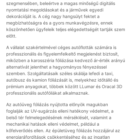
szegmensében, beleértve a magas minőségű digitális
nyomtatási megoldásokat és a járművek egyedi
dekorációját is. A cég nagy hangsúlyt fektet a
megbízhatóságra és a gyors munkavégzésre, ennek
köszönhetően ügyfeleik teljes elégedettségét tartják szem
előtt.
A vállalat szakértelmével céges autóflották számára is
professzionális és figyelemfelkeltő megjelenést biztosít,
miközben a karosszéria fóliázása kedvező ár-érték arányú
alternatívát jelenthet a hagyományos fényezéssel
szemben. Szolgáltatásaik széles skálája lefedi a taxi,
autóbusz és kamion fóliázását is, melyekhez időtálló és
prémium anyagokat, többek között LLumar és Oracal 3D
professzionális autófóliákat alkalmaznak.
Az autóüveg fóliázás nyújtotta előnyök magukban
foglalják az UV-sugárzás elleni hatékony védelmet, a
belső tér felmelegedésének mérséklését, valamint a
mechanikai hatások elleni védelmet, például a
kőfelverődés ellen. Az épületüveg fóliázás hozzájárul az
energiaráfordítások csökkentéséhez és az ingatlan