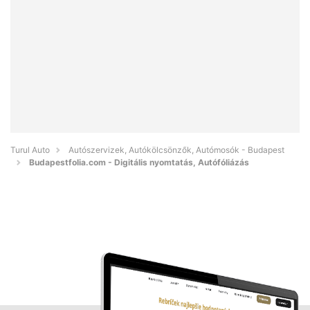
Turul Auto
Autószervizek, Autókölcsönzők, Autómosók - Budapest
Budapestfolia.com - Digitális nyomtatás, Autófóliázás