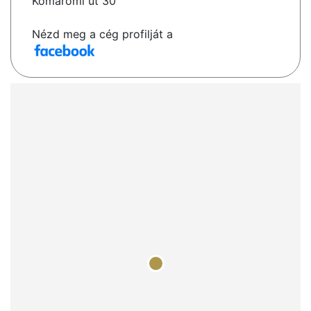
Komáromi út 30
Nézd meg a cég profilját a