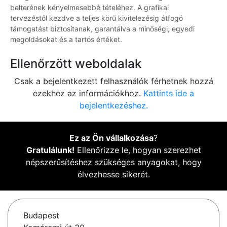
belterének kényelmesebbé tételéhez. A grafikai
tervezéstől kezdve a teljes körű kivitelezésig átfogó
támogatást biztosítanak, garantálva a minőségi, egyedi
megoldásokat és a tartós értéket.
Ellenőrzött weboldalak
Csak a bejelentkezett felhasználók férhetnek hozzá
ezekhez az információkhoz.
Kattints ide a
bejelentkezéshez.
Ez az Ön vállalkozása
?
Gratulálunk!
Ellenőrizze le, hogyan szerezhet
népszerűsítéshez szükséges anyagokat, hogy
élvezhesse sikerét.
Budapest