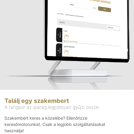
Találj egy szakembert
A rangsor az iparág legjobbjait gyűjti össze
Szakembert keres a közelébe? Ellenőrizze
keresőmotorunkat. Csak a legjobb szolgáltatásokat
használja!