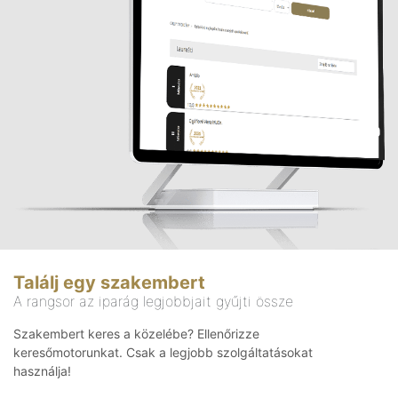
Találj egy szakembert
A rangsor az iparág legjobbjait gyűjti össze
Szakembert keres a közelébe? Ellenőrizze
keresőmotorunkat. Csak a legjobb szolgáltatásokat
használja!