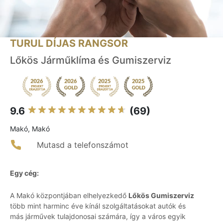
TURUL DÍJAS RANGSOR
Lőkös Járműklíma és Gumiszerviz
9.6
(69)
Makó, Makó
Mutasd a telefonszámot
Egy cég:
A Makó központjában elhelyezkedő
Lőkös Gumiszerviz
több mint harminc éve kínál szolgáltatásokat autók és
más járművek tulajdonosai számára, így a város egyik