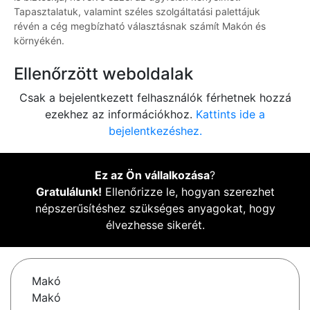
Tapasztalatuk, valamint széles szolgáltatási palettájuk
révén a cég megbízható választásnak számít Makón és
környékén.
Ellenőrzött weboldalak
Csak a bejelentkezett felhasználók férhetnek hozzá
ezekhez az információkhoz.
Kattints ide a
bejelentkezéshez.
Ez az Ön vállalkozása
?
Gratulálunk!
Ellenőrizze le, hogyan szerezhet
népszerűsítéshez szükséges anyagokat, hogy
élvezhesse sikerét.
Makó
Makó