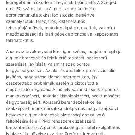
legrégebben működő műhelyének tekinthető. A Szegedi
utca 27. szám alatt található szerviz különféle
abroncsmunkálatokkal foglalkozik, beleértve
személyautók, terepjárók, kisteherautók,
tehergépjárművek, motorkerékpárok, quadok, valamint
mezőgazdasági és ipari gépek abroncsaival kapcsolatos
feladatokat is.
A szerviz tevékenységi köre igen széles, magában foglalja
a gumiabroncsok és felnik értékesítését, szakszerű
szerelését, javítását, valamint ezek pontos
kiegyensúlyozását. Az alu- és acélfelnik professzionális
javítása, hegesztése kiemelt szerepet kap, így
összetettebb problémák esetén is biztosított a
megbízható megoldás. A műhely sokan dicsérik a pontos
munkavégzésért, udvarias kiszolgálásáért, szaktudásáért
és gyorsaságáért. Korszerű berendezésekkel és
szakképzett munkatársakkal dolgoznak, nagy hangsúlyt
helyezve a gumiabroncsok biztonsági gázzal való
feltöltésére és a TPMS rendszerek szakszerű
karbantartására. A gumik tárolását gumihotel szolgáltatás
is biztosítja, növelve ezzel az ügyfelek kényelmét.