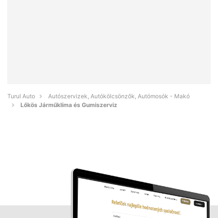
Turul Auto
Autószervizek, Autókölcsönzők, Autómosók - Makó
Lőkös Járműklíma és Gumiszerviz