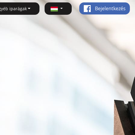
Bejelentkezés
gyéb iparágak