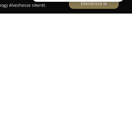
Ellenőrizze le
ogy élvezhesse sikerét.
viz
az autógumi-szolgáltatások megbízható
lyt fektet a minőségi munkavégzésre és a
s műhelyével egy tapasztalt szakemberekből álló
korszerű eszközökkel dolgoznak.
zik a szezonális abroncscsere, defektek javítása,
ik értékesítése. Fontos részét képezi
amozás, amely hozzájárul a járművek optimális
s Hotel szolgáltatásuk révén a leszerelt
ugárzástól védett helyen, tisztítva és gondosan
árolási lehetőséget biztosítanak.