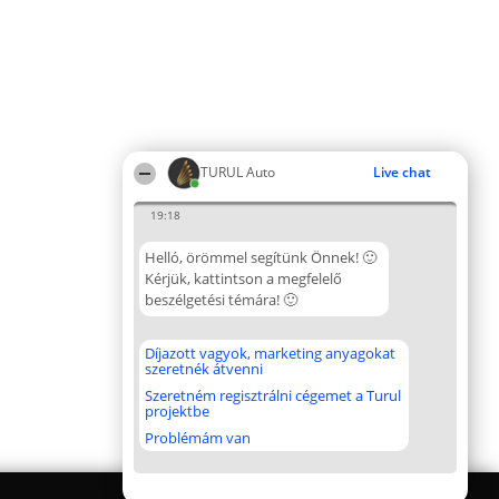
TURUL Auto
Live chat
19:18
Helló, örömmel segítünk Önnek! 🙂
Kérjük, kattintson a megfelelő
beszélgetési témára! 🙂
Díjazott vagyok, marketing anyagokat
szeretnék átvenni
Szeretném regisztrálni cégemet a Turul
projektbe
Problémám van