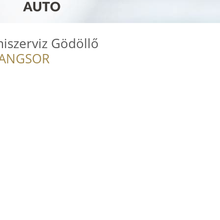
szerviz Gödöllő
RANGSOR