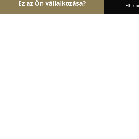
Ez az Ön vállalkozása?
Ellenő
Turul Auto
Autószervizek, Autókölcsönzők, Autó
GumiMed-Gumiszerviz Gödöllő
10
(86)
Gödöllő, Dózsa György út 65. - Orlen kút és az idő
őrzött magánút táblát elhagyva, 30 méter után jo
bejáratát.
Mutasd a telefonszámot