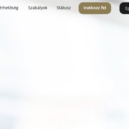
érhetőség
Szabályok
Státusz
Iratkozz fel
E