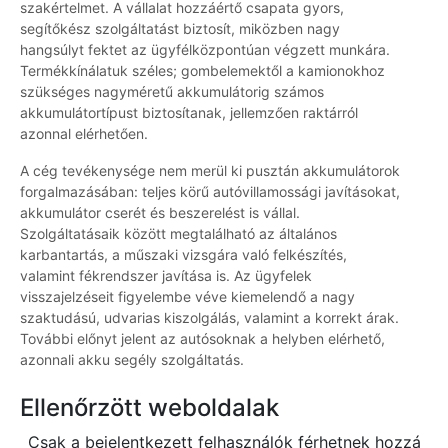
szakértelmet. A vállalat hozzáértő csapata gyors,
segítőkész szolgáltatást biztosít, miközben nagy
hangsúlyt fektet az ügyfélközpontúan végzett munkára.
Termékkínálatuk széles; gombelemektől a kamionokhoz
szükséges nagyméretű akkumulátorig számos
akkumulátortípust biztosítanak, jellemzően raktárról
azonnal elérhetően.
A cég tevékenysége nem merül ki pusztán akkumulátorok
forgalmazásában: teljes körű autóvillamossági javításokat,
akkumulátor cserét és beszerelést is vállal.
Szolgáltatásaik között megtalálható az általános
karbantartás, a műszaki vizsgára való felkészítés,
valamint fékrendszer javítása is. Az ügyfelek
visszajelzéseit figyelembe véve kiemelendő a nagy
szaktudású, udvarias kiszolgálás, valamint a korrekt árak.
További előnyt jelent az autósoknak a helyben elérhető,
azonnali akku segély szolgáltatás.
Ellenőrzött weboldalak
Csak a bejelentkezett felhasználók férhetnek hozzá