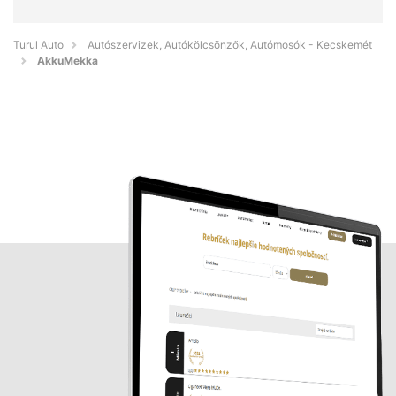
Turul Auto
Autószervizek, Autókölcsönzők, Autómosók - Kecskemét
AkkuMekka