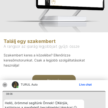
Találj egy szakembert
A rangsor az iparág legjobbjait gyűjti össze
Szakembert keres a közelébe? Ellenőrizze
keresőmotorunkat. Csak a legjobb szolgáltatásokat
használja!
Keresés
TURUL Auto
Live chat
08:06
Helló, örömmel segítünk Önnek! 🙂Kérjük,
kattintson a megfelelő beszélgetési témára! 🙂