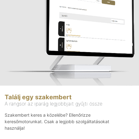
Találj egy szakembert
A rangsor az iparág legjobbjait gyűjti össze
Szakembert keres a közelébe? Ellenőrizze
keresőmotorunkat. Csak a legjobb szolgáltatásokat
használja!