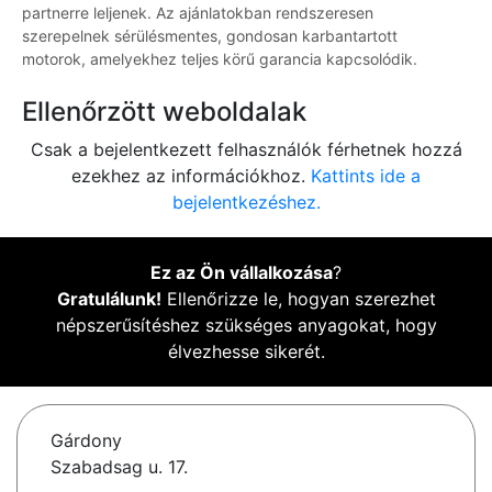
partnerre leljenek. Az ajánlatokban rendszeresen
szerepelnek sérülésmentes, gondosan karbantartott
motorok, amelyekhez teljes körű garancia kapcsolódik.
Ellenőrzött weboldalak
Csak a bejelentkezett felhasználók férhetnek hozzá
ezekhez az információkhoz.
Kattints ide a
bejelentkezéshez.
Ez az Ön vállalkozása
?
Gratulálunk!
Ellenőrizze le, hogyan szerezhet
népszerűsítéshez szükséges anyagokat, hogy
élvezhesse sikerét.
Gárdony
Szabadsag u. 17.