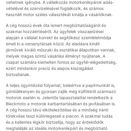
vehetnek igénybe. A vállalkozás motorkerékpárok adás-
vételével és szervizelésével foglalkozik, és számos
használt motor széles választékát kínálja a vásárlóknak.
A cég hosszú évek óta ismert megbízhatóságáról és
szakmai hozzáértéséről. Az ügyfelek visszajelzései
alapján a vállalat korrekt és segítőkész szemléletmódja
emeli ki a versenytársak közül. Az eladásra kínált
járművek kiváló műszaki és esztétikai állapotban vannak,
melyek magas szintű vásárlási élményt nyújtanak. A
csapat számára kiemelten fontos az ügyfél-elégedettség,
ezért mindenkor precíz és alapos kiszolgálást
biztosítanak.
A teljes ügyintézési folyamat, beleértve a papírmunkát is,
gördülékenyen és gyorsan zajlik még külföldről származó
motorok esetén is. Jelentős tapasztalattal rendelkezik a
Blackmoto a motorok karbantartásában és javításában is.
A cég hosszú távú elköteleződése és a minőség iránti
törekvése teszi különlegessé a piacon. A szakmai tudás
és a kellemes légkör biztosítja, hogy az érdeklődők
megtalálják az ideális motorkerékpárt és megbízható