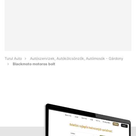
Turul Auto
Autószervizek, Autókölcsönzők, Autómosók - Gárdony
Blackmoto motoros bolt