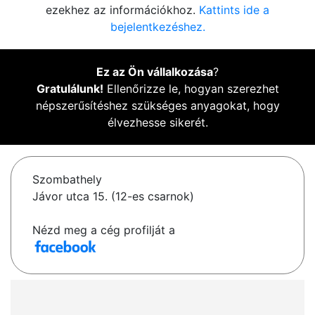
ezekhez az információkhoz.
Kattints ide a
bejelentkezéshez.
Ez az Ön vállalkozása
?
Gratulálunk!
Ellenőrizze le, hogyan szerezhet
népszerűsítéshez szükséges anyagokat, hogy
élvezhesse sikerét.
Szombathely
Jávor utca 15. (12-es csarnok)
Nézd meg a cég profilját a