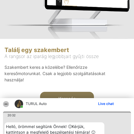
Találj egy szakembert
A rangsor az iparág legjobbjait gyűjti össze
Szakembert keres a közelébe? Ellenőrizze
keresőmotorunkat. Csak a legjobb szolgáltatásokat
használja!
Keresés
TURUL Auto
Live chat
20:32
Helló, örömmel segítünk Önnek! 🙂Kérjük,
kattintson a megfelelő beszélgetési témára! 🙂