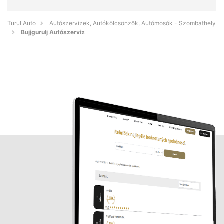
Turul Auto
Autószervizek, Autókölcsönzők, Autómosók - Szombathely
Bujjgurulj Autószerviz