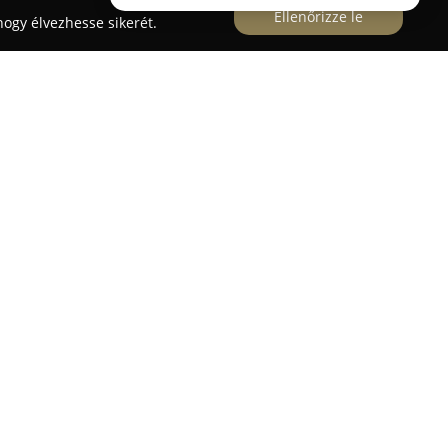
Ellenőrizze le
ogy élvezhesse sikerét.
ruház
vállalkozásként széles választékban kínál
részeket, valamint a kapcsolódó szolgáltatásokat
zösség számára. A cég elsődleges célja, hogy
i termékekkel lássa el, legyen szó karbantartási,
. A választék lefedi a gyári, illetve tuning
eket, ékszíjakat, karburátorokat, akkumulátorokat
között szerepelnek olyan alapvető alkatrészek,
 és variátorok, amelyek szükségesek a járművek
atrészek mellett szerszámok és egyéb kiegészítők