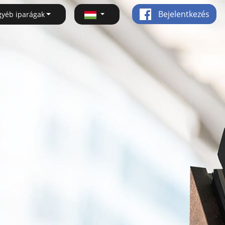
Bejelentkezés
gyéb iparágak