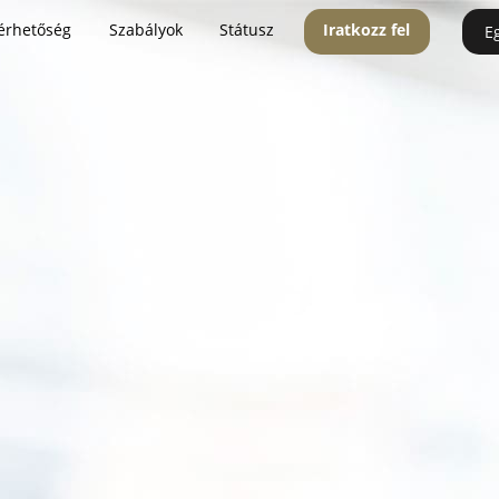
érhetőség
Szabályok
Státusz
Iratkozz fel
E