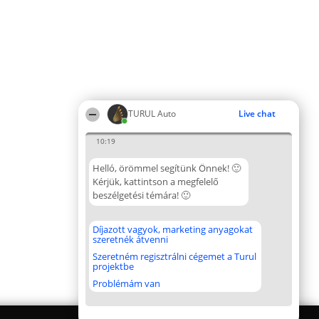
TURUL Auto
Live chat
10:19
Helló, örömmel segítünk Önnek! 🙂
Kérjük, kattintson a megfelelő
beszélgetési témára! 🙂
Díjazott vagyok, marketing anyagokat
szeretnék átvenni
Szeretném regisztrálni cégemet a Turul
projektbe
Problémám van