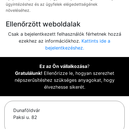
ügyintézéshez és az ügyfelek elégedettségének
növeléséhez.
Ellenőrzött weboldalak
Csak a bejelentkezett felhasználók férhetnek hozzá
ezekhez az információkhoz.
Kattints ide a
bejelentkezéshez.
Ez az Ön vállalkozása
?
Gratulálunk!
Ellenőrizze le, hogyan szerezhet
népszerűsítéshez szükséges anyagokat, hogy
élvezhesse sikerét.
Dunaföldvár
Paksi u. 82