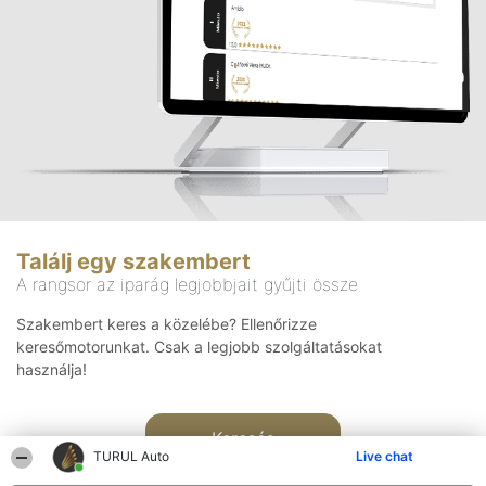
Találj egy szakembert
A rangsor az iparág legjobbjait gyűjti össze
Szakembert keres a közelébe? Ellenőrizze
keresőmotorunkat. Csak a legjobb szolgáltatásokat
használja!
Keresés
TURUL Auto
Live chat