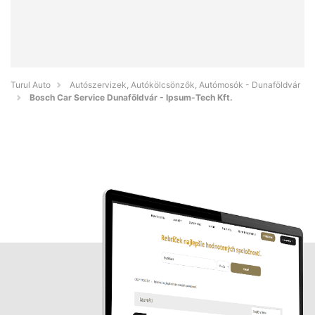
Turul Auto
Autószervizek, Autókölcsönzők, Autómosók - Dunaföldvár
Bosch Car Service Dunaföldvár - Ipsum-Tech Kft.