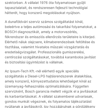
szektorban. A vállalat 1976 óta folyamatosan gyűjti
tapasztalatait, és rendszeresen fejleszti technológiai
hátterét, hogy korszerű megoldásokat nyújtson.
A dunaföldvári szerviz számos szolgáltatást kínál,
beleértve a teljes autómosási és takarítási folyamatokat, a
BOSCH diagnosztikát, amely a motorvezérlés,
fékrendszer és emissziós ellenőrzés területeire is kiterjed.
Elérhető náluk olajcsere, klímaberendezések feltöltése és
tisztítása, valamint hivatalos műszaki vizsgáztatás és
eredetiségvizsgálat. Professzionális gumiszerelési,
centírozási szolgáltatásokat, továbbá karambolos javítást
és biztosítási ügyintézést is vállalnak.
Az Ipsum-Tech Kft.-nél elérhető egyik speciális
szolgáltatás a Diesel-LPG hajtásrendszerek átalakítása,
amely korszerű, környezettudatos lehetőséget kínál az
üzemanyag-felhasználás optimalizálására. Független
szervizként, Bosch garancia mellett végzik el a javításokat
és karbantartásokat. A vállalat szakemberei udvariasak,
gondos munkát végeznek, és folyamatos tájékoztatást
nyújtanak a javításokról, így hozzájárulnak a gördülékeny