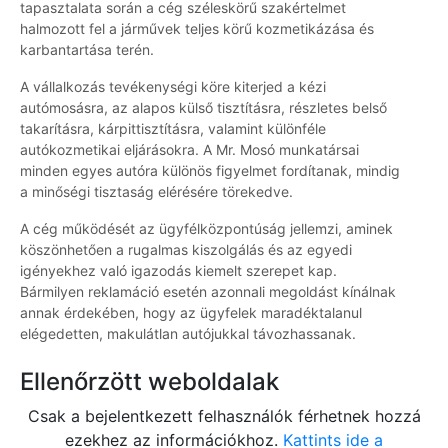
tapasztalata során a cég széleskörű szakértelmet
halmozott fel a járművek teljes körű kozmetikázása és
karbantartása terén.
A vállalkozás tevékenységi köre kiterjed a kézi
autómosásra, az alapos külső tisztításra, részletes belső
takarításra, kárpittisztításra, valamint különféle
autókozmetikai eljárásokra. A Mr. Mosó munkatársai
minden egyes autóra különös figyelmet fordítanak, mindig
a minőségi tisztaság elérésére törekedve.
A cég működését az ügyfélközpontúság jellemzi, aminek
köszönhetően a rugalmas kiszolgálás és az egyedi
igényekhez való igazodás kiemelt szerepet kap.
Bármilyen reklamáció esetén azonnali megoldást kínálnak
annak érdekében, hogy az ügyfelek maradéktalanul
elégedetten, makulátlan autójukkal távozhassanak.
Ellenőrzött weboldalak
Csak a bejelentkezett felhasználók férhetnek hozzá
ezekhez az információkhoz.
Kattints ide a