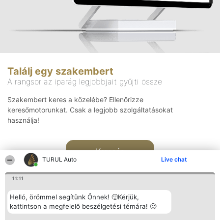
Találj egy szakembert
A rangsor az iparág legjobbjait gyűjti össze
Szakembert keres a közelébe? Ellenőrizze
keresőmotorunkat. Csak a legjobb szolgáltatásokat
használja!
Keresés
TURUL Auto
Live chat
11:11
Helló, örömmel segítünk Önnek! 🙂Kérjük,
kattintson a megfelelő beszélgetési témára! 🙂