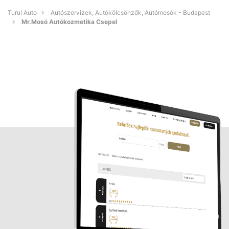
Turul Auto
Autószervizek, Autókölcsönzők, Autómosók - Budapest
Mr.Mosó Autókozmetika Csepel