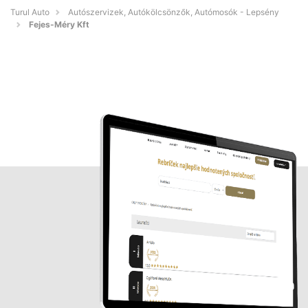
Turul Auto
Autószervizek, Autókölcsönzők, Autómosók - Lepsény
Fejes-Méry Kft