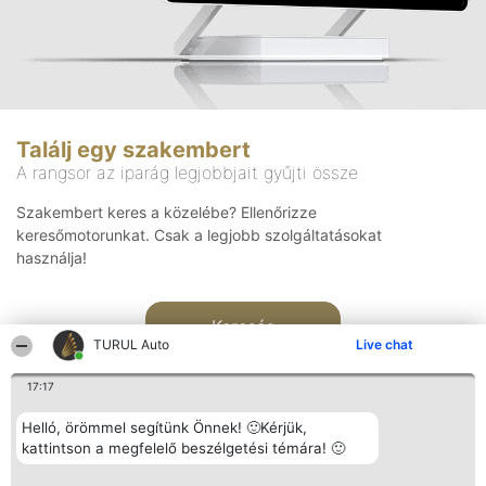
Találj egy szakembert
A rangsor az iparág legjobbjait gyűjti össze
Szakembert keres a közelébe? Ellenőrizze
keresőmotorunkat. Csak a legjobb szolgáltatásokat
használja!
Keresés
TURUL Auto
Live chat
17:17
Helló, örömmel segítünk Önnek! 🙂Kérjük,
kattintson a megfelelő beszélgetési témára! 🙂
Rangsorszervező
Népszavazás
Elérhetőség