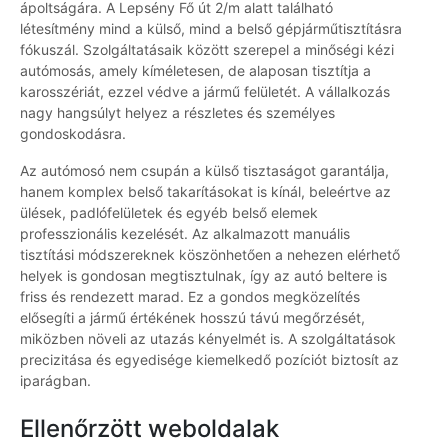
ápoltságára. A Lepsény Fő út 2/m alatt található
létesítmény mind a külső, mind a belső gépjárműtisztításra
fókuszál. Szolgáltatásaik között szerepel a minőségi kézi
autómosás, amely kíméletesen, de alaposan tisztítja a
karosszériát, ezzel védve a jármű felületét. A vállalkozás
nagy hangsúlyt helyez a részletes és személyes
gondoskodásra.
Az autómosó nem csupán a külső tisztaságot garantálja,
hanem komplex belső takarításokat is kínál, beleértve az
ülések, padlófelületek és egyéb belső elemek
professzionális kezelését. Az alkalmazott manuális
tisztítási módszereknek köszönhetően a nehezen elérhető
helyek is gondosan megtisztulnak, így az autó beltere is
friss és rendezett marad. Ez a gondos megközelítés
elősegíti a jármű értékének hosszú távú megőrzését,
miközben növeli az utazás kényelmét is. A szolgáltatások
precizitása és egyedisége kiemelkedő pozíciót biztosít az
iparágban.
Ellenőrzött weboldalak