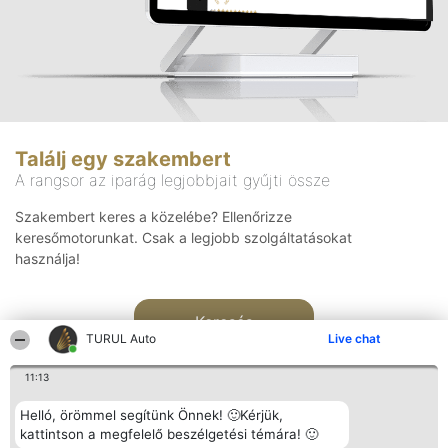
Találj egy szakembert
A rangsor az iparág legjobbjait gyűjti össze
Szakembert keres a közelébe? Ellenőrizze
keresőmotorunkat. Csak a legjobb szolgáltatásokat
használja!
Keresés
TURUL Auto
Live chat
11:13
Helló, örömmel segítünk Önnek! 🙂Kérjük,
kattintson a megfelelő beszélgetési témára! 🙂