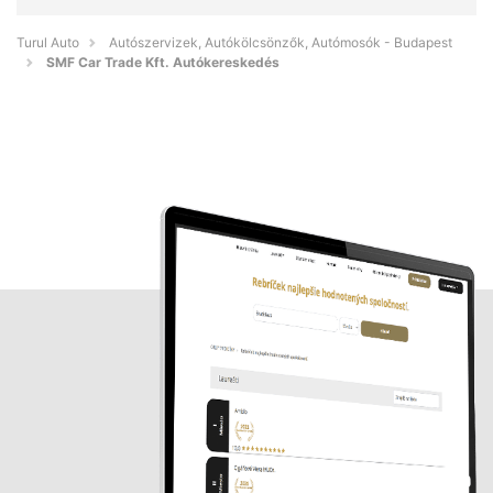
Turul Auto
Autószervizek, Autókölcsönzők, Autómosók - Budapest
SMF Car Trade Kft. Autókereskedés