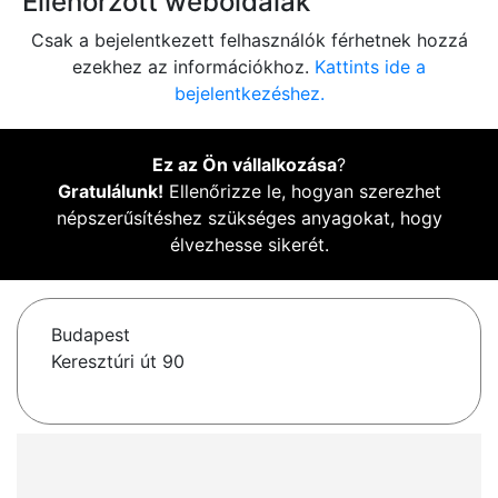
Ellenőrzött weboldalak
Csak a bejelentkezett felhasználók férhetnek hozzá
ezekhez az információkhoz.
Kattints ide a
bejelentkezéshez.
Ez az Ön vállalkozása
?
Gratulálunk!
Ellenőrizze le, hogyan szerezhet
népszerűsítéshez szükséges anyagokat, hogy
élvezhesse sikerét.
Budapest
Keresztúri út 90