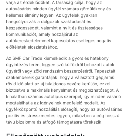
várja az érdeklődőket. A társaság célja, hogy az
autóvásárlás minden ügyfél számára gördülékeny és
kellemes élmény legyen. Az ügyfelek gyakran
hangsúlyozzák a dolgozók szaktudását és
készségességét, valamint a nyílt és tisztességes
kommunikációt, amely hozzájárul az
autókereskedelemmel kapcsolatos esetleges negatív
előítéletek eloszlatásához.
Az SMF Car Trade kiemelkedik a gyors és hatékony
ügyintézés terén, legyen szó külföldről behozott autók
ügyéről vagy zöld rendszám beszerzéséről. Tapasztalt
szakembereik garantálják, hogy a választott gépjármű
rövid idő alatt az új tulajdonos nevére kerüljön, ezzel
biztosítva a maximális kényelmet és megbízhatóságot. A
kínálatban számos autótípus szerepel, így minden vásárló
megtalálhatja az igényeinek megfelelő modellt. Az
ügyfélközpontú hozzáállás elősegíti, hogy az autóvásárlás
pozitív és stresszmentes legyen, miközben a cég hosszú
távú bizalomra és átfogó támogatásra törekszik.