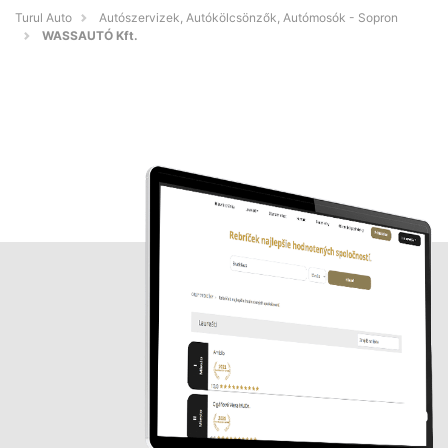
Turul Auto
Autószervizek, Autókölcsönzők, Autómosók - Sopron
WASSAUTÓ Kft.