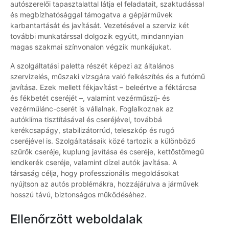
autószerelői tapasztalattal látja el feladatait, szaktudással
és megbízhatósággal támogatva a gépjárművek
karbantartását és javítását. Vezetésével a szerviz két
további munkatárssal dolgozik együtt, mindannyian
magas szakmai színvonalon végzik munkájukat.
A szolgáltatási paletta részét képezi az általános
szervizelés, műszaki vizsgára való felkészítés és a futómű
javítása. Ezek mellett fékjavítást – beleértve a féktárcsa
és fékbetét cseréjét –, valamint vezérműszíj- és
vezérműlánc-cserét is vállalnak. Foglalkoznak az
autóklíma tisztításával és cseréjével, továbbá
kerékcsapágy, stabilizátorrúd, teleszkóp és rugó
cseréjével is. Szolgáltatásaik közé tartozik a különböző
szűrők cseréje, kuplung javítása és cseréje, kettőstömegű
lendkerék cseréje, valamint dízel autók javítása. A
társaság célja, hogy professzionális megoldásokat
nyújtson az autós problémákra, hozzájárulva a járművek
hosszú távú, biztonságos működéséhez.
Ellenőrzött weboldalak