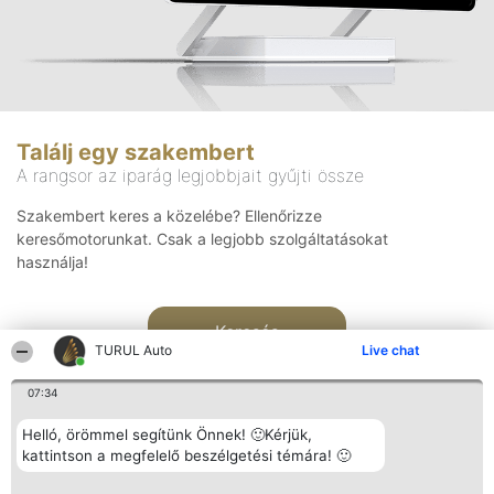
Találj egy szakembert
A rangsor az iparág legjobbjait gyűjti össze
Szakembert keres a közelébe? Ellenőrizze
keresőmotorunkat. Csak a legjobb szolgáltatásokat
használja!
Keresés
TURUL Auto
Live chat
07:34
Helló, örömmel segítünk Önnek! 🙂Kérjük,
kattintson a megfelelő beszélgetési témára! 🙂
Rangsorszervező
Népszavazás
Elérhetőség