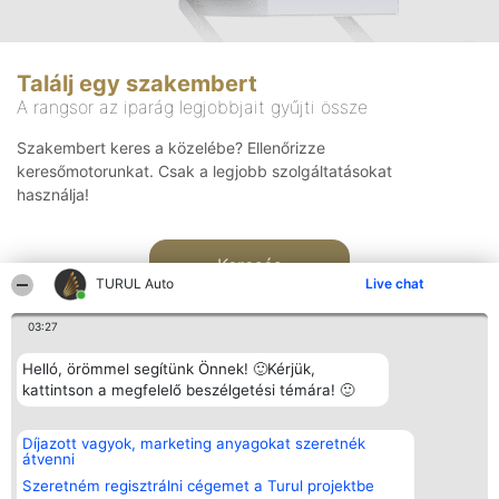
Találj egy szakembert
A rangsor az iparág legjobbjait gyűjti össze
Szakembert keres a közelébe? Ellenőrizze
keresőmotorunkat. Csak a legjobb szolgáltatásokat
használja!
Keresés
TURUL Auto
Live chat
03:27
Helló, örömmel segítünk Önnek! 🙂Kérjük,
kattintson a megfelelő beszélgetési témára! 🙂
Rangsorszervező
Népszavazás
Elérhetőség
Díjazott vagyok, marketing anyagokat szeretnék
SC Beautiful Company S.R.L.
Nyertesek
Elérhetőség
átvenni
Bulevardul Aleea Timișul De
Az összes
Sus Nr. 2, Bl. A30, Sc. A, Et.
díjazottak
Szeretném regisztrálni cégemet a Turul projektbe
4, Ap. 13
listája