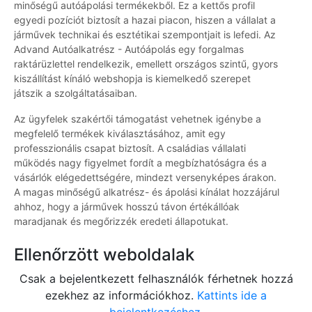
minőségű autóápolási termékekből. Ez a kettős profil
egyedi pozíciót biztosít a hazai piacon, hiszen a vállalat a
járművek technikai és esztétikai szempontjait is lefedi. Az
Advand Autóalkatrész - Autóápolás egy forgalmas
raktárüzlettel rendelkezik, emellett országos szintű, gyors
kiszállítást kínáló webshopja is kiemelkedő szerepet
játszik a szolgáltatásaiban.
Az ügyfelek szakértői támogatást vehetnek igénybe a
megfelelő termékek kiválasztásához, amit egy
professzionális csapat biztosít. A családias vállalati
működés nagy figyelmet fordít a megbízhatóságra és a
vásárlók elégedettségére, mindezt versenyképes árakon.
A magas minőségű alkatrész- és ápolási kínálat hozzájárul
ahhoz, hogy a járművek hosszú távon értékállóak
maradjanak és megőrizzék eredeti állapotukat.
Ellenőrzött weboldalak
Csak a bejelentkezett felhasználók férhetnek hozzá
ezekhez az információkhoz.
Kattints ide a