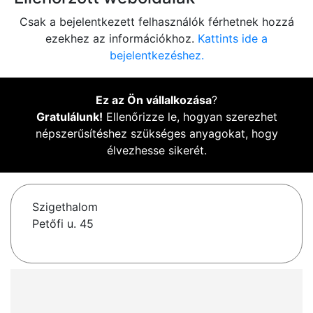
Csak a bejelentkezett felhasználók férhetnek hozzá
ezekhez az információkhoz.
Kattints ide a
bejelentkezéshez.
Ez az Ön vállalkozása
?
Gratulálunk!
Ellenőrizze le, hogyan szerezhet
népszerűsítéshez szükséges anyagokat, hogy
élvezhesse sikerét.
Szigethalom
Petőfi u. 45