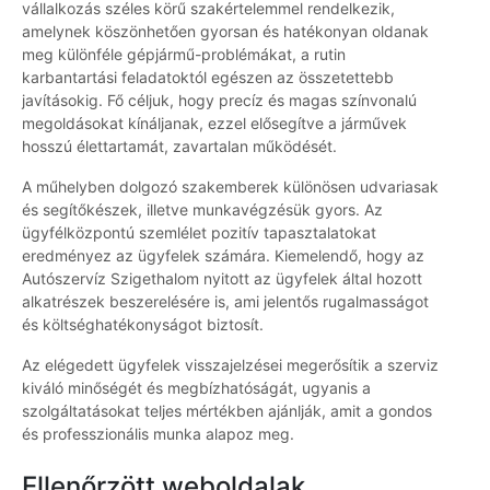
vállalkozás széles körű szakértelemmel rendelkezik,
amelynek köszönhetően gyorsan és hatékonyan oldanak
meg különféle gépjármű-problémákat, a rutin
karbantartási feladatoktól egészen az összetettebb
javításokig. Fő céljuk, hogy precíz és magas színvonalú
megoldásokat kínáljanak, ezzel elősegítve a járművek
hosszú élettartamát, zavartalan működését.
A műhelyben dolgozó szakemberek különösen udvariasak
és segítőkészek, illetve munkavégzésük gyors. Az
ügyfélközpontú szemlélet pozitív tapasztalatokat
eredményez az ügyfelek számára. Kiemelendő, hogy az
Autószervíz Szigethalom nyitott az ügyfelek által hozott
alkatrészek beszerelésére is, ami jelentős rugalmasságot
és költséghatékonyságot biztosít.
Az elégedett ügyfelek visszajelzései megerősítik a szerviz
kiváló minőségét és megbízhatóságát, ugyanis a
szolgáltatásokat teljes mértékben ajánlják, amit a gondos
és professzionális munka alapoz meg.
Ellenőrzött weboldalak