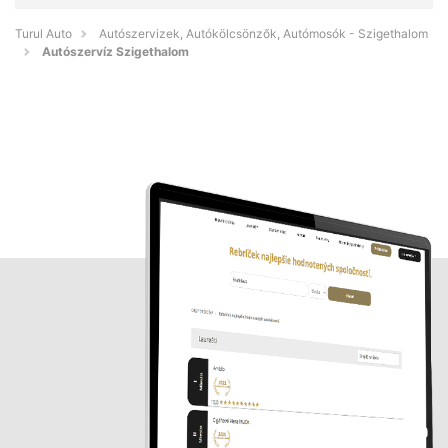
Turul Auto
Autószervizek, Autókölcsönzők, Autómosók - Szigethalom
Autószervíz Szigethalom