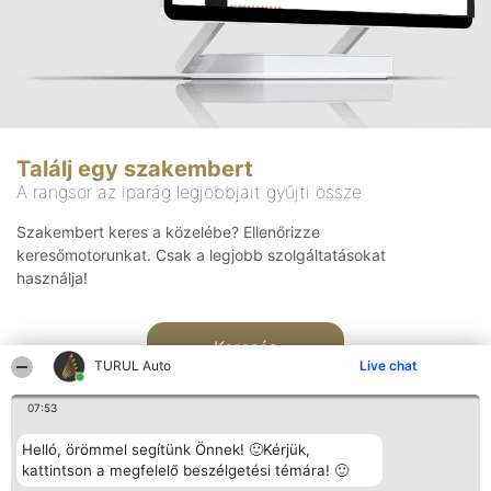
Találj egy szakembert
A rangsor az iparág legjobbjait gyűjti össze
Szakembert keres a közelébe? Ellenőrizze
keresőmotorunkat. Csak a legjobb szolgáltatásokat
használja!
Keresés
TURUL Auto
Live chat
07:53
Helló, örömmel segítünk Önnek! 🙂Kérjük,
kattintson a megfelelő beszélgetési témára! 🙂