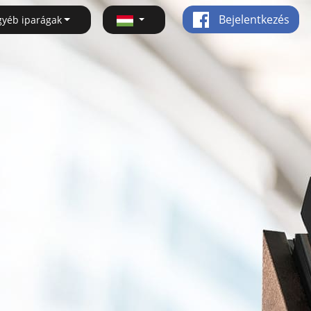
Bejelentkezés
gyéb iparágak