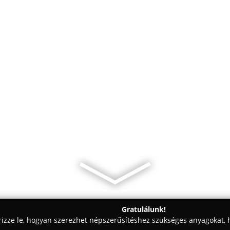
Gratulálunk!
rizze le, hogyan szerezhet népszerűsítéshez szükséges anyagokat, h