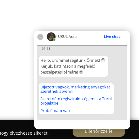
TURUL Auto
Live chat
01:18
Helló, örömmel segítünk Önnek! 🙂
Kérjük, kattintson a megfelelő
beszélgetési témára! 🙂
Díjazott vagyok, marketing anyagokat
szeretnék átvenni
Szeretném regisztrálni cégemet a Turul
projektbe
Problémám van
Ellenőrizze le
ogy élvezhesse sikerét.