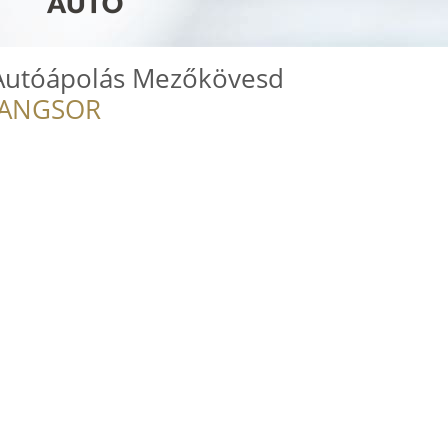
Autóápolás Mezőkövesd
RANGSOR