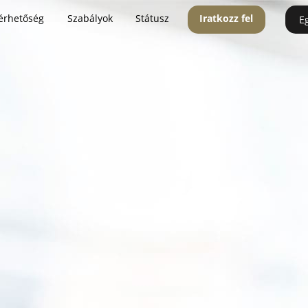
érhetőség
Szabályok
Státusz
Iratkozz fel
E