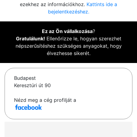
ezekhez az információkhoz.
Kattints ide a
bejelentkezéshez.
Ez az Ön vállalkozása
?
Gratulálunk!
Ellenőrizze le, hogyan szerezhet
népszerűsítéshez szükséges anyagokat, hogy
élvezhesse sikerét.
Budapest
Keresztúri út 90
Nézd meg a cég profilját a