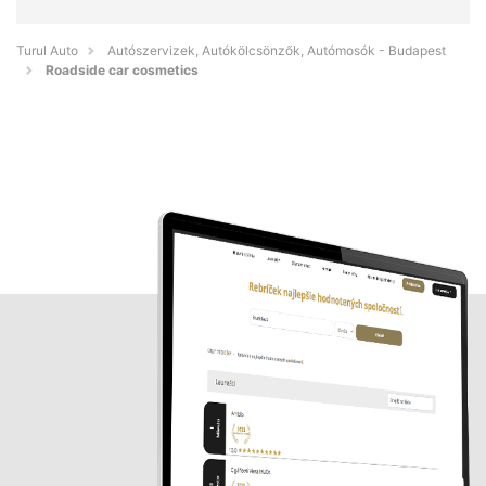
Turul Auto
Autószervizek, Autókölcsönzők, Autómosók - Budapest
Roadside car cosmetics