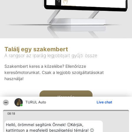
Találj egy szakembert
A rangsor az iparág legjobbjait gyűjti össze
Szakembert keres a közelébe? Ellenőrizze
keresőmotorunkat. Csak a legjobb szolgáltatásokat
használja!
Keresés
TURUL Auto
Live chat
08:18
Helló, örömmel segítünk Önnek! 🙂Kérjük,
kattintson a megfelelő beszélgetési témára! 🙂