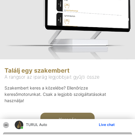
Találj egy szakembert
A rangsor az iparág legjobbjait gyűjti össze
Szakembert keres a közelébe? Ellenőrizze
keresőmotorunkat. Csak a legjobb szolgáltatásokat
használja!
Keresés
TURUL Auto
Live chat