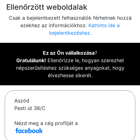
Ellenőrzött weboldalak
Csak a bejelentkezett felhasználók férhetnek hozzá
ezekhez az információkhoz.
Kattints ide a
bejelentkezéshez.
Ez az Ön vállalkozása
?
Gratulálunk!
Ellenőrizze le, hogyan szerezhet
népszerűsítéshez szükséges anyagokat, hogy
élvezhesse sikerét.
Aszód
Pesti út 38/C
Nézd meg a cég profilját a