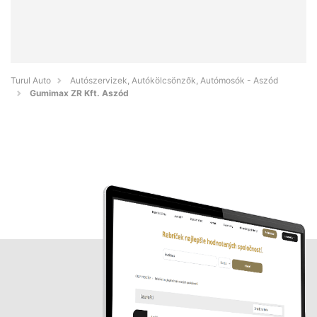
Turul Auto
Autószervizek, Autókölcsönzők, Autómosók - Aszód
Gumimax ZR Kft. Aszód