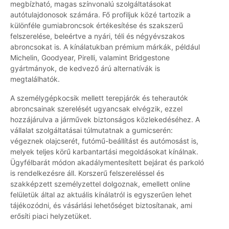
megbízható, magas színvonalú szolgáltatásokat
autótulajdonosok számára. Fő profiljuk közé tartozik a
különféle gumiabroncsok értékesítése és szakszerű
felszerelése, beleértve a nyári, téli és négyévszakos
abroncsokat is. A kínálatukban prémium márkák, például
Michelin, Goodyear, Pirelli, valamint Bridgestone
gyártmányok, de kedvező árú alternatívák is
megtalálhatók.
A személygépkocsik mellett terepjárók és teherautók
abroncsainak szerelését ugyancsak elvégzik, ezzel
hozzájárulva a járművek biztonságos közlekedéséhez. A
vállalat szolgáltatásai túlmutatnak a gumicserén:
végeznek olajcserét, futómű-beállítást és autómosást is,
melyek teljes körű karbantartási megoldásokat kínálnak.
Ügyfélbarát módon akadálymentesített bejárat és parkoló
is rendelkezésre áll. Korszerű felszereléssel és
szakképzett személyzettel dolgoznak, emellett online
felületük által az aktuális kínálatról is egyszerűen lehet
tájékozódni, és vásárlási lehetőséget biztosítanak, ami
erősíti piaci helyzetüket.