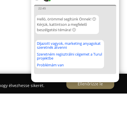
22:45
Helló, örömmel segítünk Önnek! 🙂
Kérjük, kattintson a megfelelő
beszélgetési témára! 🙂
Díjazott vagyok, marketing anyagokat
szeretnék átvenni
Szeretném regisztrálni cégemet a Turul
projektbe
Problémám van
Ellenőrizze le
ogy élvezhesse sikerét.