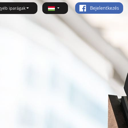
Bejelentkezés
gyéb iparágak