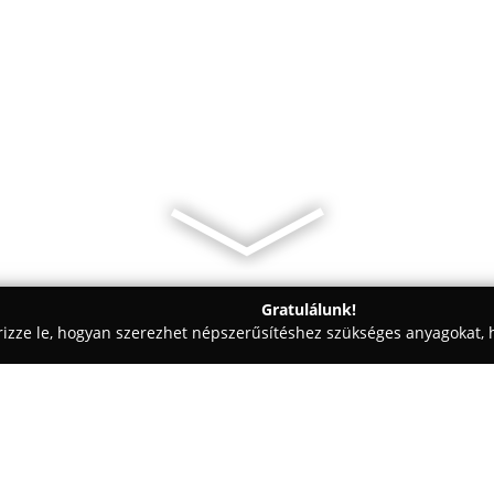
Gratulálunk!
rizze le, hogyan szerezhet népszerűsítéshez szükséges anyagokat, h
mosók - Karcag
Laboncz Chiptuning