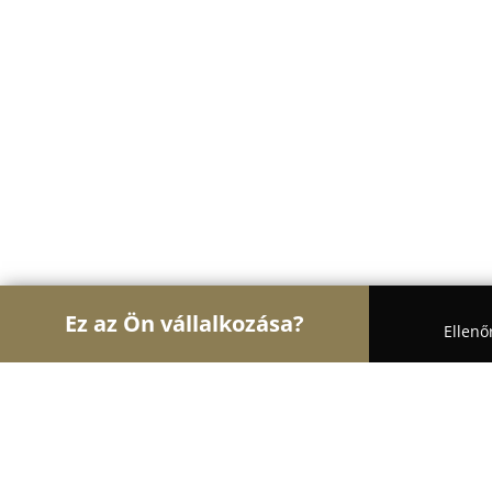
Ez az Ön vállalkozása?
Ellenő
Turul Auto
Autószervizek, Autókölcsönzők, Autó