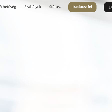
érhetőség
Szabályok
Státusz
Iratkozz fel
E