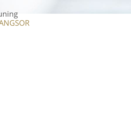
uning
RANGSOR