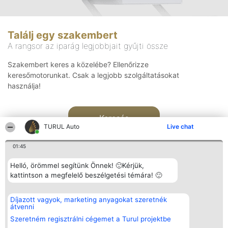
Találj egy szakembert
A rangsor az iparág legjobbjait gyűjti össze
Szakembert keres a közelébe? Ellenőrizze
keresőmotorunkat. Csak a legjobb szolgáltatásokat
használja!
Keresés
TURUL Auto
Live chat
01:45
Helló, örömmel segítünk Önnek! 🙂Kérjük,
kattintson a megfelelő beszélgetési témára! 🙂
Rangsorszervező
Népszavazás
Elérhetőség
Díjazott vagyok, marketing anyagokat szeretnék
SC Beautiful Company S.R.L.
Nyertesek
Elérhetőség
átvenni
Bulevardul Aleea Timișul De
Az összes
Sus Nr. 2, Bl. A30, Sc. A, Et.
díjazottak
Szeretném regisztrálni cégemet a Turul projektbe
4, Ap. 13
listája