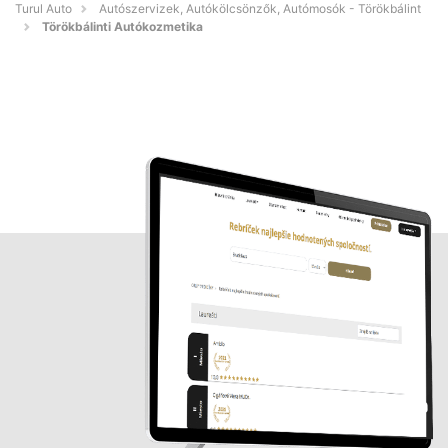
Turul Auto
Autószervizek, Autókölcsönzők, Autómosók - Törökbálint
Törökbálinti Autókozmetika