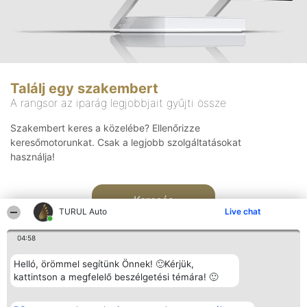
Találj egy szakembert
A rangsor az iparág legjobbjait gyűjti össze
Szakembert keres a közelébe? Ellenőrizze
keresőmotorunkat. Csak a legjobb szolgáltatásokat
használja!
Keresés
TURUL Auto
Live chat
04:58
Helló, örömmel segítünk Önnek! 🙂Kérjük,
kattintson a megfelelő beszélgetési témára! 🙂
Rangsorszervező
Népszavazás
Elérhetőség