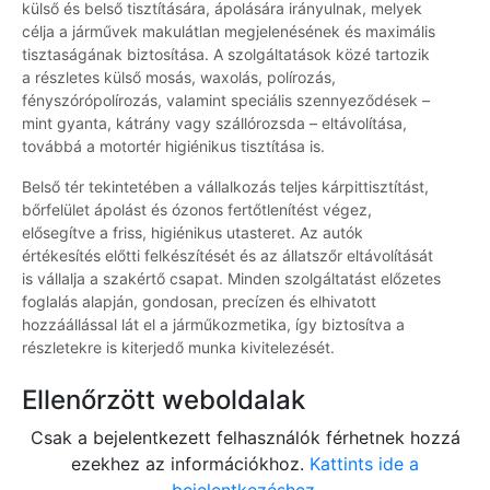
külső és belső tisztítására, ápolására irányulnak, melyek
célja a járművek makulátlan megjelenésének és maximális
tisztaságának biztosítása. A szolgáltatások közé tartozik
a részletes külső mosás, waxolás, polírozás,
fényszórópolírozás, valamint speciális szennyeződések –
mint gyanta, kátrány vagy szállórozsda – eltávolítása,
továbbá a motortér higiénikus tisztítása is.
Belső tér tekintetében a vállalkozás teljes kárpittisztítást,
bőrfelület ápolást és ózonos fertőtlenítést végez,
elősegítve a friss, higiénikus utasteret. Az autók
értékesítés előtti felkészítését és az állatszőr eltávolítását
is vállalja a szakértő csapat. Minden szolgáltatást előzetes
foglalás alapján, gondosan, precízen és elhivatott
hozzáállással lát el a járműkozmetika, így biztosítva a
részletekre is kiterjedő munka kivitelezését.
Ellenőrzött weboldalak
Csak a bejelentkezett felhasználók férhetnek hozzá
ezekhez az információkhoz.
Kattints ide a