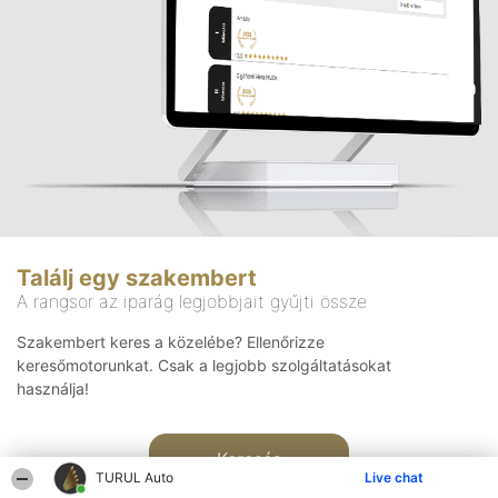
Találj egy szakembert
A rangsor az iparág legjobbjait gyűjti össze
Szakembert keres a közelébe? Ellenőrizze
keresőmotorunkat. Csak a legjobb szolgáltatásokat
használja!
Keresés
TURUL Auto
Live chat