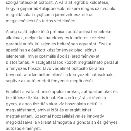
szolgáltatásokat biztosít. A vállalat legfőbb küldetése,
hogy a gépjármű-tulajdonosok részére magas színvonalú
megoldásokat nyújtson a járművek esztétikus
megjelenéséért és tartós védelméért.
A cég saját fejlesztésű prémium autóápolási termékeket
alkalmaz, melyekkel hatékony és kíméletes kezelést
garantál autók külsején és belterében egyaránt. Ezek a
speciálisan előállított készítmények piaci előnyt
jelentenek, mivel optimális ápolási eredményeket
biztosítanak. A szolgáltatások között megtalálható például
a fényezés hosszú távú védelmét biztosító kerámia
bevonat, ami kiemelten ellenáll a környezeti hatásoknak,
segítve az autó eredeti fényének megőrzését.
Emellett a vállalat belső ápolószereket, autóparfümöket és
tisztítóeszközöket is kínál. Korszerű eljárásai révén a
gyors, alapos tisztítás akár víz használata nélkül is
megvalósítható, amivel időt és energiát lehet
megtakarítani. Szakmai hozzáállásával és innovatív
megoldásaival a vállalat támogatja a gondtalan és igényes
autózás élményét.