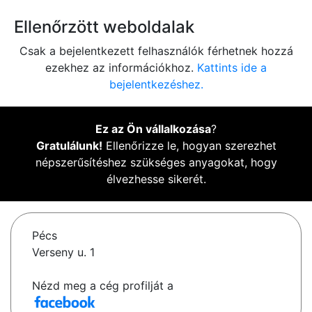
Ellenőrzött weboldalak
Csak a bejelentkezett felhasználók férhetnek hozzá
ezekhez az információkhoz.
Kattints ide a
bejelentkezéshez.
Ez az Ön vállalkozása
?
Gratulálunk!
Ellenőrizze le, hogyan szerezhet
népszerűsítéshez szükséges anyagokat, hogy
élvezhesse sikerét.
Pécs
Verseny u. 1
Nézd meg a cég profilját a