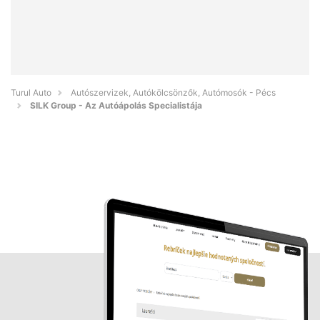
Turul Auto
Autószervizek, Autókölcsönzők, Autómosók - Pécs
SILK Group - Az Autóápolás Specialistája