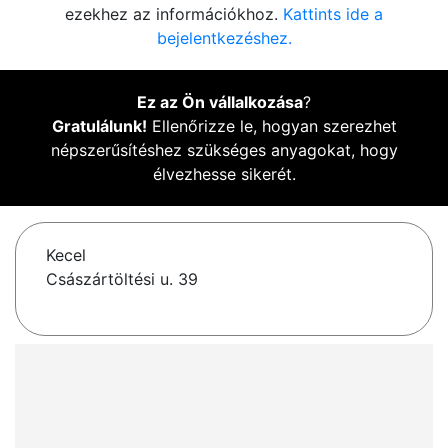
ezekhez az információkhoz.
Kattints ide a
bejelentkezéshez.
Ez az Ön vállalkozása
?
Gratulálunk!
Ellenőrizze le, hogyan szerezhet
népszerűsítéshez szükséges anyagokat, hogy
élvezhesse sikerét.
Kecel
Császártöltési u. 39