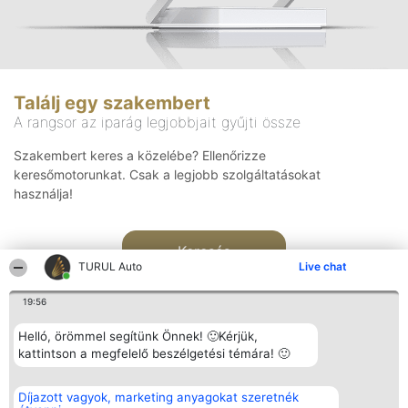
Találj egy szakembert
A rangsor az iparág legjobbjait gyűjti össze
Szakembert keres a közelébe? Ellenőrizze
keresőmotorunkat. Csak a legjobb szolgáltatásokat
használja!
Keresés
TURUL Auto
Live chat
19:56
Helló, örömmel segítünk Önnek! 🙂Kérjük,
kattintson a megfelelő beszélgetési témára! 🙂
Rangsorszervező
Népszavazás
Elérhetőség
Díjazott vagyok, marketing anyagokat szeretnék
SC Beautiful Company S.R.L.
Nyertesek
Elérhetőség