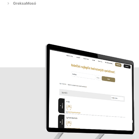
GreksaMosó