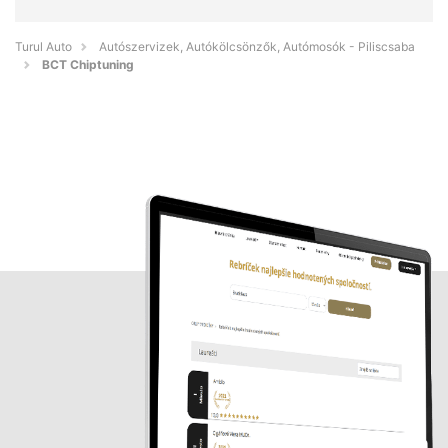
Turul Auto
Autószervizek, Autókölcsönzők, Autómosók - Piliscsaba
BCT Chiptuning