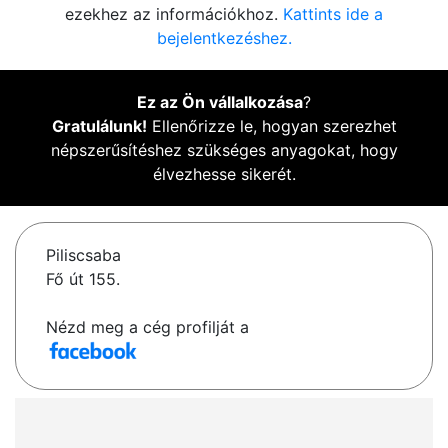
ezekhez az információkhoz.
Kattints ide a
bejelentkezéshez.
Ez az Ön vállalkozása
?
Gratulálunk!
Ellenőrizze le, hogyan szerezhet
népszerűsítéshez szükséges anyagokat, hogy
élvezhesse sikerét.
Piliscsaba
Fő út 155.
Nézd meg a cég profilját a