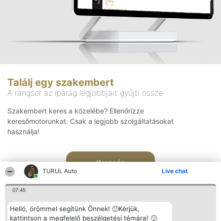
Találj egy szakembert
A rangsor az iparág legjobbjait gyűjti össze
Szakembert keres a közelébe? Ellenőrizze
keresőmotorunkat. Csak a legjobb szolgáltatásokat
használja!
Keresés
TURUL Auto
Live chat
07:45
Helló, örömmel segítünk Önnek! 🙂Kérjük,
kattintson a megfelelő beszélgetési témára! 🙂