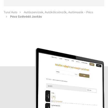
Turul Auto
Autószervizek, Autókölcsönzők, Autómosók - Pécs
Pécs Szélvédő Javítás