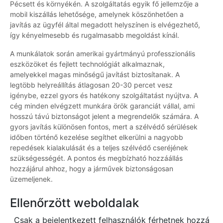
Pécsett és környékén. A szolgáltatás egyik fő jellemzője a
mobil kiszállás lehetősége, amelynek köszönhetően a
javítás az ügyfél által megadott helyszínen is elvégezhető,
így kényelmesebb és rugalmasabb megoldást kínál.
A munkálatok során amerikai gyártmányú professzionális
eszközöket és fejlett technológiát alkalmaznak,
amelyekkel magas minőségű javítást biztosítanak. A
legtöbb helyreállítás átlagosan 20-30 percet vesz
igénybe, ezzel gyors és hatékony szolgáltatást nyújtva. A
cég minden elvégzett munkára örök garanciát vállal, ami
hosszú távú biztonságot jelent a megrendelők számára. A
gyors javítás különösen fontos, mert a szélvédő sérülések
időben történő kezelése segíthet elkerülni a nagyobb
repedések kialakulását és a teljes szélvédő cseréjének
szükségességét. A pontos és megbízható hozzáállás
hozzájárul ahhoz, hogy a járművek biztonságosan
üzemeljenek.
Ellenőrzött weboldalak
Csak a bejelentkezett felhasználók férhetnek hozzá