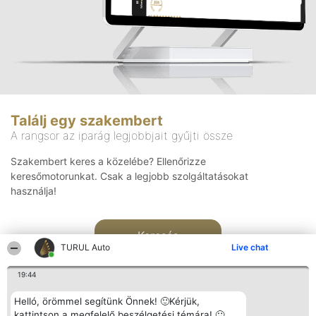
Találj egy szakembert
A rangsor az iparág legjobbjait gyűjti össze
Szakembert keres a közelébe? Ellenőrizze
keresőmotorunkat. Csak a legjobb szolgáltatásokat
használja!
Keresés
TURUL Auto
Live chat
19:44
Helló, örömmel segítünk Önnek! 🙂Kérjük,
kattintson a megfelelő beszélgetési témára! 🙂