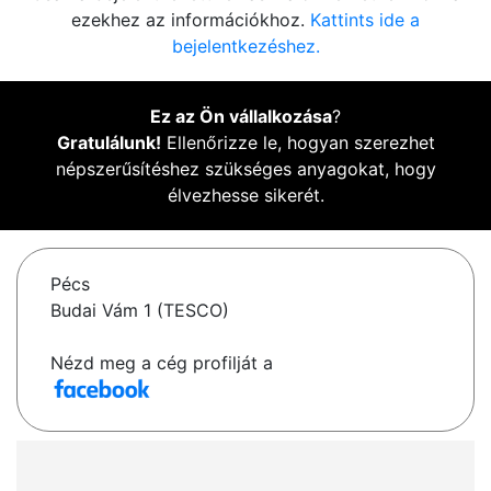
ezekhez az információkhoz.
Kattints ide a
bejelentkezéshez.
Ez az Ön vállalkozása
?
Gratulálunk!
Ellenőrizze le, hogyan szerezhet
népszerűsítéshez szükséges anyagokat, hogy
élvezhesse sikerét.
Pécs
Budai Vám 1 (TESCO)
Nézd meg a cég profilját a