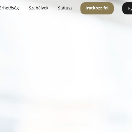
érhetőség
Szabályok
Státusz
Iratkozz fel
E