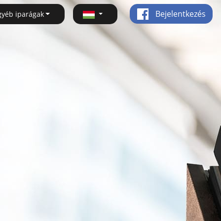
Bejelentkezés
gyéb iparágak