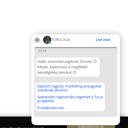
TURUL Auto
Live chat
03:18
Helló, örömmel segítünk Önnek! 🙂
Kérjük, kattintson a megfelelő
beszélgetési témára! 🙂
Díjazott vagyok, marketing anyagokat
szeretnék átvenni
Szeretném regisztrálni cégemet a Turul
projektbe
Problémám van
Ellenőrizze le