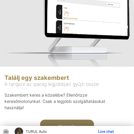
Találj egy szakembert
A rangsor az iparág legjobbjait gyűjti össze
Szakembert keres a közelébe? Ellenőrizze
keresőmotorunkat. Csak a legjobb szolgáltatásokat
használja!
Keresés
TURUL Auto
Live chat