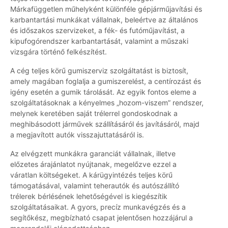
Márkafüggetlen műhelyként különféle gépjárműjavítási és
karbantartási munkákat vállalnak, beleértve az általános
és időszakos szervizeket, a fék- és futóműjavítást, a
kipufogórendszer karbantartását, valamint a műszaki
vizsgára történő felkészítést.
A cég teljes körű gumiszerviz szolgáltatást is biztosít,
amely magában foglalja a gumiszerelést, a centírozást és
igény esetén a gumik tárolását. Az egyik fontos eleme a
szolgáltatásoknak a kényelmes „hozom-viszem” rendszer,
melynek keretében saját trélerrel gondoskodnak a
meghibásodott járművek szállításáról és javításáról, majd
a megjavított autók visszajuttatásáról is.
Az elvégzett munkákra garanciát vállalnak, illetve
előzetes árajánlatot nyújtanak, megelőzve ezzel a
váratlan költségeket. A kárügyintézés teljes körű
támogatásával, valamint teherautók és autószállító
trélerek bérlésének lehetőségével is kiegészítik
szolgáltatásaikat. A gyors, precíz munkavégzés és a
segítőkész, megbízható csapat jelentősen hozzájárul a