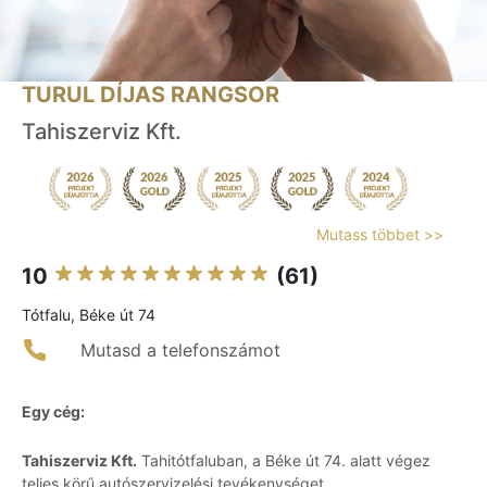
TURUL DÍJAS RANGSOR
Tahiszerviz Kft.
Mutass többet >>
10
(61)
Tótfalu, Béke út 74
Mutasd a telefonszámot
Egy cég:
Tahiszerviz Kft.
Tahitótfaluban, a Béke út 74. alatt végez
teljes körű autószervizelési tevékenységet.