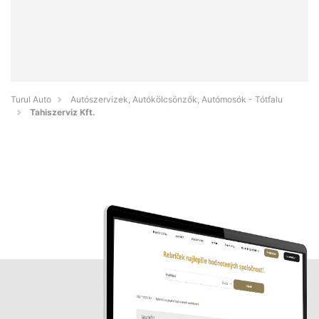
Turul Auto
Autószervizek, Autókölcsönzők, Autómosók - Tótfalu
Tahiszerviz Kft.