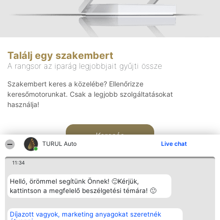
Találj egy szakembert
A rangsor az iparág legjobbjait gyűjti össze
Szakembert keres a közelébe? Ellenőrizze
keresőmotorunkat. Csak a legjobb szolgáltatásokat
használja!
Keresés
TURUL Auto
Live chat
11:34
Helló, örömmel segítünk Önnek! 🙂Kérjük,
kattintson a megfelelő beszélgetési témára! 🙂
Rangsorszervező
Népszavazás
Elérhetőség
Díjazott vagyok, marketing anyagokat szeretnék
SC Beautiful Company S.R.L.
Nyertesek
Elérhetőség