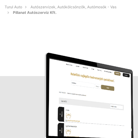
Turul Auto
Autószervizek, Autókölcsönzők, Autómosók - Vas
Pillanat Autószerviz Kft.