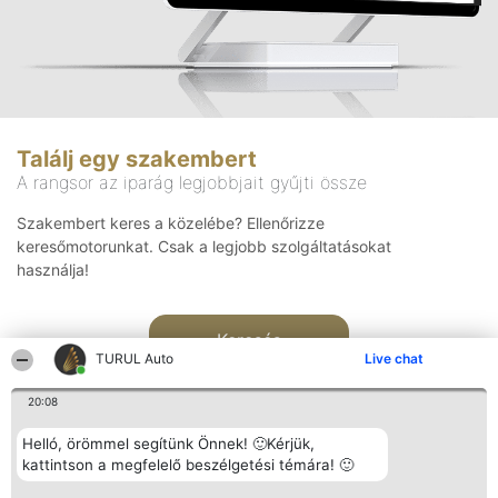
Találj egy szakembert
A rangsor az iparág legjobbjait gyűjti össze
Szakembert keres a közelébe? Ellenőrizze
keresőmotorunkat. Csak a legjobb szolgáltatásokat
használja!
Keresés
TURUL Auto
Live chat
20:08
Helló, örömmel segítünk Önnek! 🙂Kérjük,
kattintson a megfelelő beszélgetési témára! 🙂