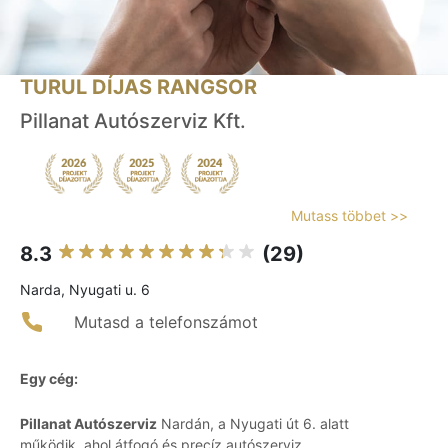
TURUL DÍJAS RANGSOR
Pillanat Autószerviz Kft.
Mutass többet >>
8.3
(29)
Narda, Nyugati u. 6
Mutasd a telefonszámot
Egy cég:
Pillanat Autószerviz
Nardán, a Nyugati út 6. alatt
működik, ahol átfogó és precíz autószerviz