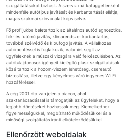
szolgáltatásokat biztosít. A szerviz márkafüggetlenként
mindenféle autótípus javítását és karbantartását ellátja,
magas szakmai színvonalat képviselve.
Fő profiljukba beletartozik az általános autódiagnosztika,
fék- és futómű javítás, klímarendszer karbantartás,
továbbá szélvédő és kipufogó javítás. A vállalkozás
autómentéssel is foglalkozik, valamint segít az
ügyfeleknek a műszaki vizsgára való felkészülésben. Az
autótulajdonosok igényeit kielégítő plusz szolgáltatások
közé tartozik a hozom-viszem lehetőség, csereautó
biztosítása, illetve egy kényelmes váró ingyenes Wi-Fi
hozzáféréssel.
A cég 2001 óta van jelen a piacon, ahol
szaktanácsadással is támogatják az ügyfeleket, hogy a
legjobb döntéseket hozhassák meg. Kiemelkednek
figyelmességükkel, megbízható működésükkel és a
minőségi szolgáltatás iránti elköteleződésükkel.
Ellenőrzött weboldalak