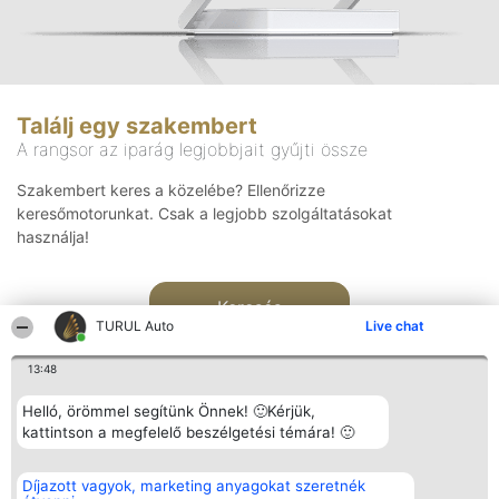
Találj egy szakembert
A rangsor az iparág legjobbjait gyűjti össze
Szakembert keres a közelébe? Ellenőrizze
keresőmotorunkat. Csak a legjobb szolgáltatásokat
használja!
Keresés
TURUL Auto
Live chat
13:48
Helló, örömmel segítünk Önnek! 🙂Kérjük,
kattintson a megfelelő beszélgetési témára! 🙂
Rangsorszervező
Népszavazás
Elérhetőség
Díjazott vagyok, marketing anyagokat szeretnék
SC Beautiful Company S.R.L.
Nyertesek
Elérhetőség