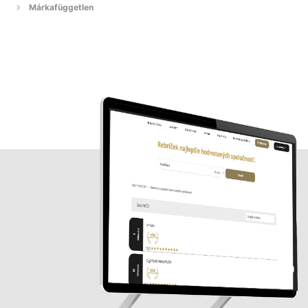
Márkafüggetlen