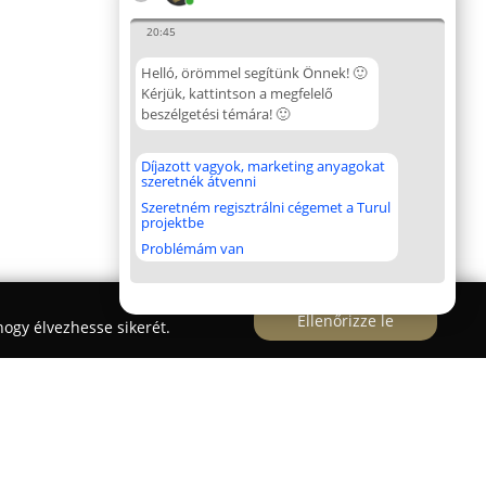
20:45
Helló, örömmel segítünk Önnek! 🙂
Kérjük, kattintson a megfelelő
beszélgetési témára! 🙂
Díjazott vagyok, marketing anyagokat
szeretnék átvenni
Szeretném regisztrálni cégemet a Turul
projektbe
Problémám van
Ellenőrizze le
ogy élvezhesse sikerét.