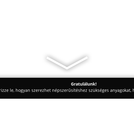
Gratulálunk!
rizze le, hogyan szerezhet népszerűsítéshez szükséges anyagokat, h
mosók - Pécs
Eu Autó Kft.