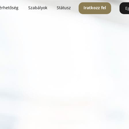
érhetőség
Szabályok
Státusz
Iratkozz fel
E