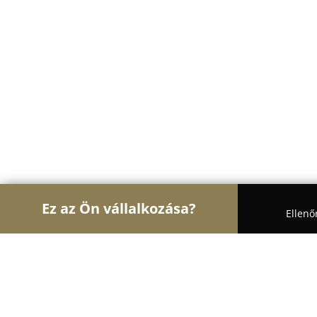
Ez az Ön vállalkozása?
Ellenő
Turul Auto
Autószervizek, Autókölcsönzők, Autó