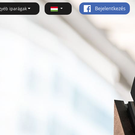
Bejelentkezés
gyéb iparágak