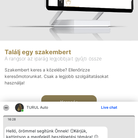
Találj egy szakembert
A rangsor az iparág legjobbjait gyűjti össze
Szakembert keres a közelébe? Ellenőrizze
keresőmotorunkat. Csak a legjobb szolgáltatásokat
használja!
Keresés
TURUL Auto
Live chat
16:28
Helló, örömmel segítünk Önnek! 🙂Kérjük,
kattintson a megfelelő beszélgetési témára! 🙂