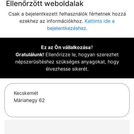
Ellenőrzött weboldalak
Csak a bejelentkezett felhasználók férhetnek hozzá
ezekhez az információkhoz.
Kattints ide a
bejelentkezéshez.
Ez az Ön vállalkozása
?
Gratulálunk!
Ellenőrizze le, hogyan szerezhet
népszerűsítéshez szükséges anyagokat, hogy
élvezhesse sikerét.
Kecskemét
Máriahegy 62