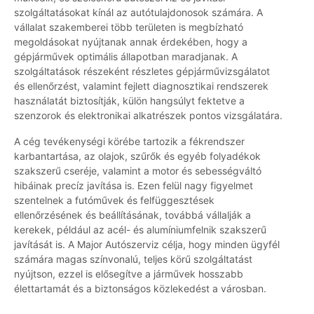
szolgáltatásokat kínál az autótulajdonosok számára. A
vállalat szakemberei több területen is megbízható
megoldásokat nyújtanak annak érdekében, hogy a
gépjárművek optimális állapotban maradjanak. A
szolgáltatások részeként részletes gépjárművizsgálatot
és ellenőrzést, valamint fejlett diagnosztikai rendszerek
használatát biztosítják, külön hangsúlyt fektetve a
szenzorok és elektronikai alkatrészek pontos vizsgálatára.
A cég tevékenységi körébe tartozik a fékrendszer
karbantartása, az olajok, szűrők és egyéb folyadékok
szakszerű cseréje, valamint a motor és sebességváltó
hibáinak precíz javítása is. Ezen felül nagy figyelmet
szentelnek a futóművek és felfüggesztések
ellenőrzésének és beállításának, továbbá vállalják a
kerekek, például az acél- és alumíniumfelnik szakszerű
javítását is. A Major Autószerviz célja, hogy minden ügyfél
számára magas színvonalú, teljes körű szolgáltatást
nyújtson, ezzel is elősegítve a járművek hosszabb
élettartamát és a biztonságos közlekedést a városban.