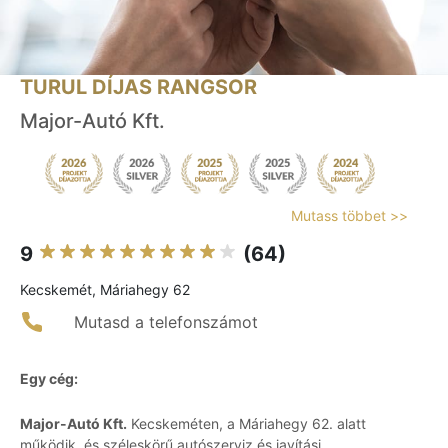
TURUL DÍJAS RANGSOR
Major-Autó Kft.
Mutass többet >>
9
(64)
Kecskemét, Máriahegy 62
Mutasd a telefonszámot
Egy cég:
Major-Autó Kft.
Kecskeméten, a Máriahegy 62. alatt
működik, és széleskörű autószerviz és javítási