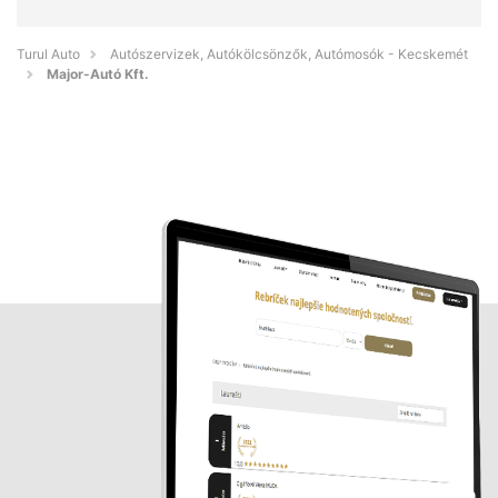
Turul Auto
Autószervizek, Autókölcsönzők, Autómosók - Kecskemét
Major-Autó Kft.