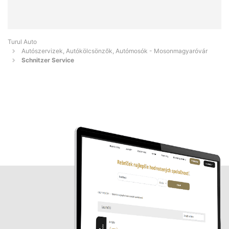
Turul Auto
Autószervizek, Autókölcsönzők, Autómosók - Mosonmagyaróvár
Schnitzer Service