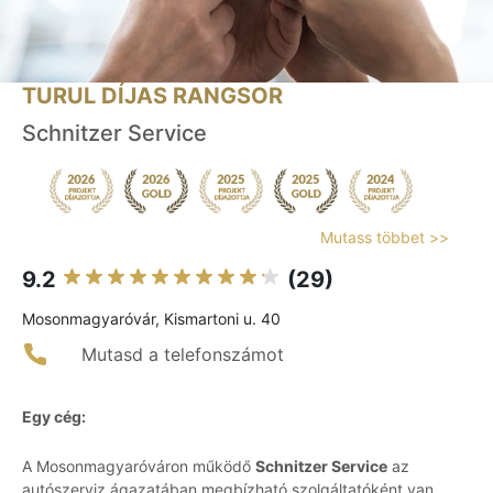
TURUL DÍJAS RANGSOR
Schnitzer Service
Mutass többet >>
9.2
(29)
Mosonmagyaróvár, Kismartoni u. 40
Mutasd a telefonszámot
Egy cég:
A Mosonmagyaróváron működő
Schnitzer Service
az
autószerviz ágazatában megbízható szolgáltatóként van