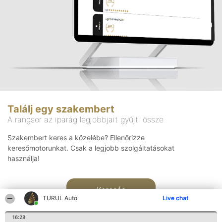
Találj egy szakembert
A rangsor az iparág legjobbjait gyűjti össze
Szakembert keres a közelébe? Ellenőrizze
keresőmotorunkat. Csak a legjobb szolgáltatásokat
használja!
Keresés
TURUL Auto
Live chat
16:28