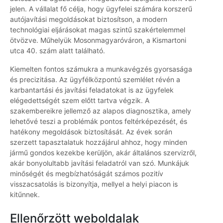
jelen. A vállalat fő célja, hogy ügyfelei számára korszerű
autójavítási megoldásokat biztosítson, a modern
technológiai eljárásokat magas szintű szakértelemmel
ötvözve. Műhelyük Mosonmagyaróváron, a Kismartoni
utca 40. szám alatt található.
Kiemelten fontos számukra a munkavégzés gyorsasága
és precizitása. Az ügyfélközpontú szemlélet révén a
karbantartási és javítási feladatokat is az ügyfelek
elégedettségét szem előtt tartva végzik. A
szakembereikre jellemző az alapos diagnosztika, amely
lehetővé teszi a problémák pontos feltérképezését, és
hatékony megoldások biztosítását. Az évek során
szerzett tapasztalatuk hozzájárul ahhoz, hogy minden
jármű gondos kezekbe kerüljön, akár általános szervizről,
akár bonyolultabb javítási feladatról van szó. Munkájuk
minőségét és megbízhatóságát számos pozitív
visszacsatolás is bizonyítja, mellyel a helyi piacon is
kitűnnek.
Ellenőrzött weboldalak