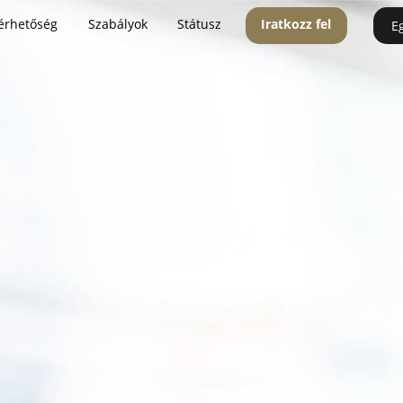
érhetőség
Szabályok
Státusz
Iratkozz fel
E