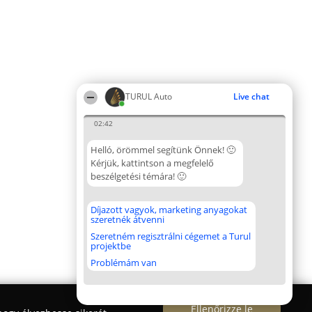
TURUL Auto
Live chat
02:42
Helló, örömmel segítünk Önnek! 🙂
Kérjük, kattintson a megfelelő
beszélgetési témára! 🙂
Díjazott vagyok, marketing anyagokat
szeretnék átvenni
Szeretném regisztrálni cégemet a Turul
projektbe
Problémám van
Ellenőrizze le