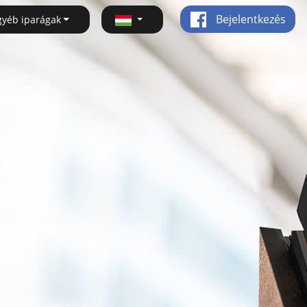
Bejelentkezés
gyéb iparágak