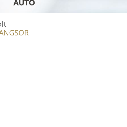
lt
RANGSOR