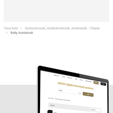
Turul Auto
Autószervizek, Autókölcsönzők, Autómosók - Folyás
Rally Autósbolt