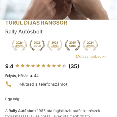
TURUL DÍJAS RANGSOR
Rally Autósbolt
Mutass többet >>
9.4
(35)
Folyás, Hősök u. 44
Mutasd a telefonszámot
Egy cég:
A
Rally Autósbolt
1985 óta foglalkozik autóalkatrészek
forgalmazásával, és hosszú évek óta megbízható