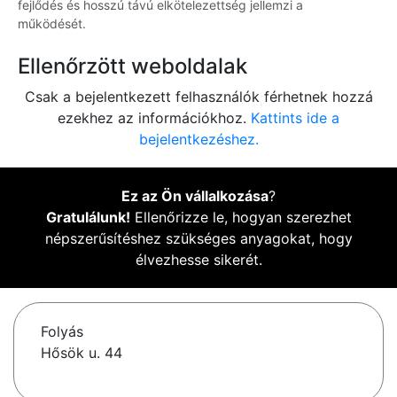
fejlődés és hosszú távú elkötelezettség jellemzi a
működését.
Ellenőrzött weboldalak
Csak a bejelentkezett felhasználók férhetnek hozzá
ezekhez az információkhoz.
Kattints ide a
bejelentkezéshez.
Ez az Ön vállalkozása
?
Gratulálunk!
Ellenőrizze le, hogyan szerezhet
népszerűsítéshez szükséges anyagokat, hogy
élvezhesse sikerét.
Folyás
Hősök u. 44