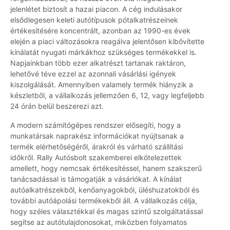
jelenlétet biztosít a hazai piacon. A cég indulásakor
elsődlegesen keleti autótípusok pótalkatrészeinek
értékesítésére koncentrált, azonban az 1990-es évek
elején a piaci változásokra reagálva jelentősen kibővítette
kínálatát nyugati márkákhoz szükséges termékekkel is.
Napjainkban több ezer alkatrészt tartanak raktáron,
lehetővé téve ezzel az azonnali vásárlási igények
kiszolgálását. Amennyiben valamely termék hiányzik a
készletből, a vállalkozás jellemzően 6, 12, vagy legfeljebb
24 órán belül beszerezi azt.
A modern számítógépes rendszer elősegíti, hogy a
munkatársak naprakész információkat nyújtsanak a
termék elérhetőségéről, árakról és várható szállítási
időkről. Rally Autósbolt szakemberei elkötelezettek
amellett, hogy nemcsak értékesítéssel, hanem szakszerű
tanácsadással is támogatják a vásárlókat. A kínálat
autóalkatrészekből, kenőanyagokból, üléshuzatokból és
további autóápolási termékekből áll. A vállalkozás célja,
hogy széles választékkal és magas szintű szolgáltatással
segítse az autótulajdonosokat, miközben folyamatos