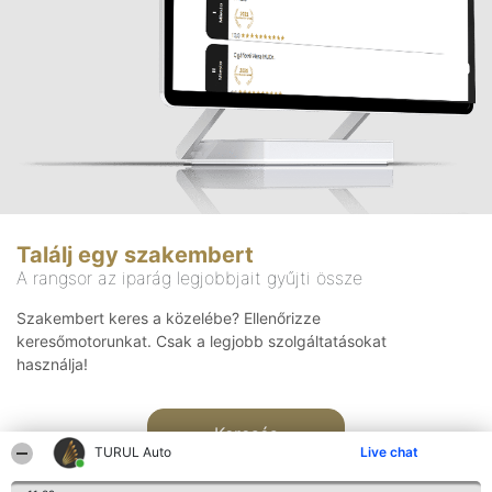
Találj egy szakembert
A rangsor az iparág legjobbjait gyűjti össze
Szakembert keres a közelébe? Ellenőrizze
keresőmotorunkat. Csak a legjobb szolgáltatásokat
használja!
Keresés
TURUL Auto
Live chat