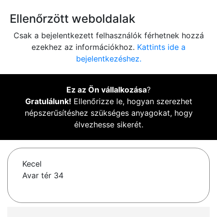
Ellenőrzött weboldalak
Csak a bejelentkezett felhasználók férhetnek hozzá
ezekhez az információkhoz.
Kattints ide a
bejelentkezéshez.
Ez az Ön vállalkozása
?
Gratulálunk!
Ellenőrizze le, hogyan szerezhet
népszerűsítéshez szükséges anyagokat, hogy
élvezhesse sikerét.
Kecel
Avar tér 34