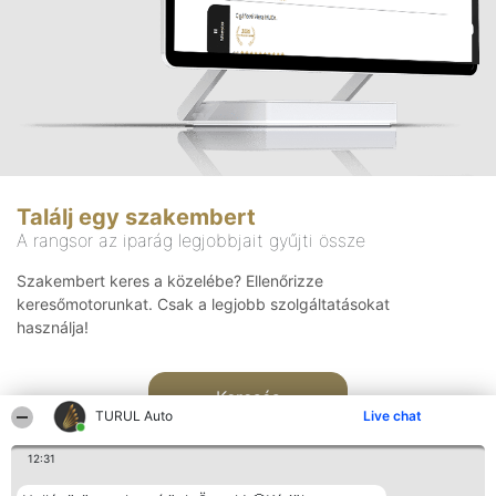
Találj egy szakembert
A rangsor az iparág legjobbjait gyűjti össze
Szakembert keres a közelébe? Ellenőrizze
keresőmotorunkat. Csak a legjobb szolgáltatásokat
használja!
Keresés
TURUL Auto
Live chat
12:31