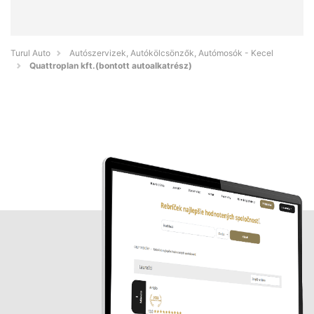
Turul Auto
Autószervizek, Autókölcsönzők, Autómosók - Kecel
Quattroplan kft.(bontott autoalkatrész)