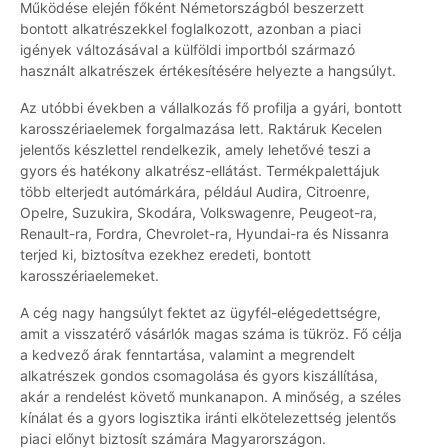
Működése elején főként Németországból beszerzett
bontott alkatrészekkel foglalkozott, azonban a piaci
igények változásával a külföldi importból származó
használt alkatrészek értékesítésére helyezte a hangsúlyt.
Az utóbbi években a vállalkozás fő profilja a gyári, bontott
karosszériaelemek forgalmazása lett. Raktáruk Kecelen
jelentős készlettel rendelkezik, amely lehetővé teszi a
gyors és hatékony alkatrész-ellátást. Termékpalettájuk
több elterjedt autómárkára, például Audira, Citroenre,
Opelre, Suzukira, Skodára, Volkswagenre, Peugeot-ra,
Renault-ra, Fordra, Chevrolet-ra, Hyundai-ra és Nissanra
terjed ki, biztosítva ezekhez eredeti, bontott
karosszériaelemeket.
A cég nagy hangsúlyt fektet az ügyfél-elégedettségre,
amit a visszatérő vásárlók magas száma is tükröz. Fő célja
a kedvező árak fenntartása, valamint a megrendelt
alkatrészek gondos csomagolása és gyors kiszállítása,
akár a rendelést követő munkanapon. A minőség, a széles
kínálat és a gyors logisztika iránti elkötelezettség jelentős
piaci előnyt biztosít számára Magyarországon.