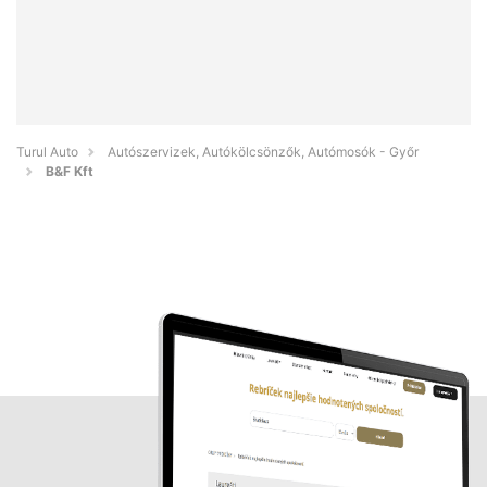
Turul Auto
Autószervizek, Autókölcsönzők, Autómosók - Győr
B&F Kft