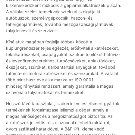
kiskereskedőként működik a gépjárműalkatrészek piacán.
A vállalat széles termékválasztékkal szolgálja ki
autóbuszok, személygépkocsik, haszon- és
tehergépjárművek, továbbá mezőgazdasági járművek
tulajdonosait és szervizeit.
Kínálatuk magában foglalja többek között a
kuplungrendszer teljes egészét, erőátviteli alkatrészeket,
fékalkatrészeket, csapágyakat, szilikon tömlőket hűtővíz-
és levegőrendszerekhez, turbócsöveket, ablaktörlőket,
ékszíjakat, szűrőket, karbantartási anyagokat, továbbá
futómű- és motoralkatrészeket és szenzorokat. A vállalat
több mint húsz éve alkalmazza az ISO 9001
minőségirányítási rendszert, amely garantálja a magas
színvonalú folyamatokat és termékeket.
Hosszú távú tapasztalat, szakértelem és elismert gyártók
termékeinek forgalmazása jellemzi a céget, amely a
magas minőséget és a megbízhatóságot biztosítja. Az
alkatrészek jelentős része azonnal elérhető raktárról,
gyors szállítási határidővel. A B&F Kft. kiemelkedő