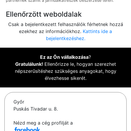
partnernek számít a járműalkatrészek beszerzése terén.
Ellenőrzött weboldalak
Csak a bejelentkezett felhasználók férhetnek hozzá
ezekhez az információkhoz.
Kattints ide a
bejelentkezéshez.
Ez az Ön vállalkozása
?
Gratulálunk!
Ellenőrizze le, hogyan szerezhet
népszerűsítéshez szükséges anyagokat, hogy
élvezhesse sikerét.
Győr
Puskás Tivadar u. 8.
Nézd meg a cég profilját a