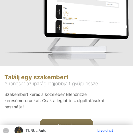
Találj egy szakembert
A rangsor az iparág legjobbjait gyűjti össze
Szakembert keres a közelébe? Ellenőrizze
keresőmotorunkat. Csak a legjobb szolgáltatásokat
használja!
Keresés
TURUL Auto
Live chat