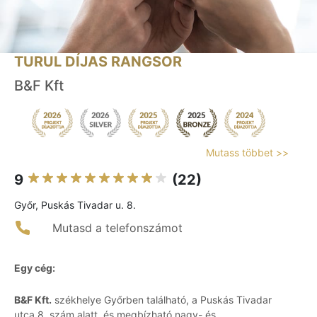
TURUL DÍJAS RANGSOR
B&F Kft
Mutass többet >>
9
(22)
Győr, Puskás Tivadar u. 8.
Mutasd a telefonszámot
Egy cég:
B&F Kft.
székhelye Győrben található, a Puskás Tivadar
utca 8. szám alatt, és megbízható nagy- és