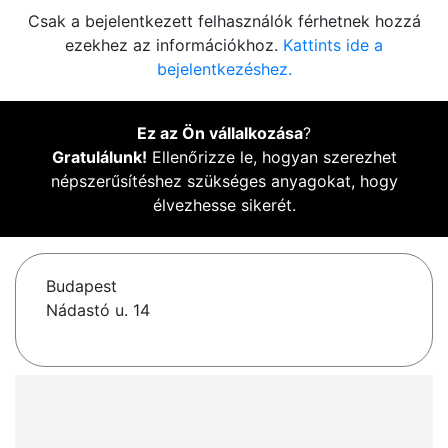
Csak a bejelentkezett felhasználók férhetnek hozzá
ezekhez az információkhoz.
Kattints ide a
bejelentkezéshez.
Ez az Ön vállalkozása
?
Gratulálunk!
Ellenőrizze le, hogyan szerezhet
népszerűsítéshez szükséges anyagokat, hogy
élvezhesse sikerét.
Budapest
Nádastó u. 14