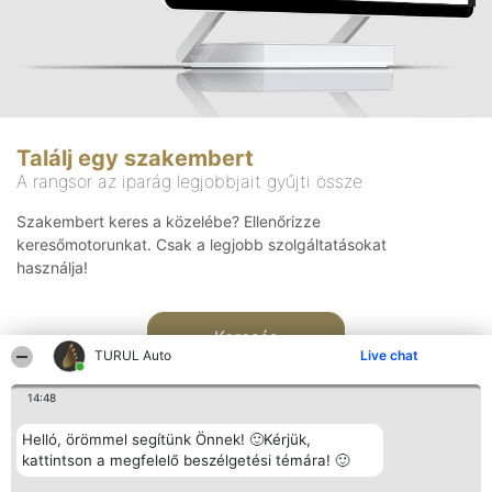
Találj egy szakembert
A rangsor az iparág legjobbjait gyűjti össze
Szakembert keres a közelébe? Ellenőrizze
keresőmotorunkat. Csak a legjobb szolgáltatásokat
használja!
Keresés
TURUL Auto
Live chat
14:48
Helló, örömmel segítünk Önnek! 🙂Kérjük,
kattintson a megfelelő beszélgetési témára! 🙂