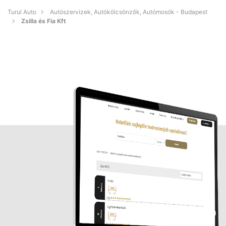
Turul Auto
Autószervizek, Autókölcsönzők, Autómosók - Budapest
Zsilla és Fia Kft