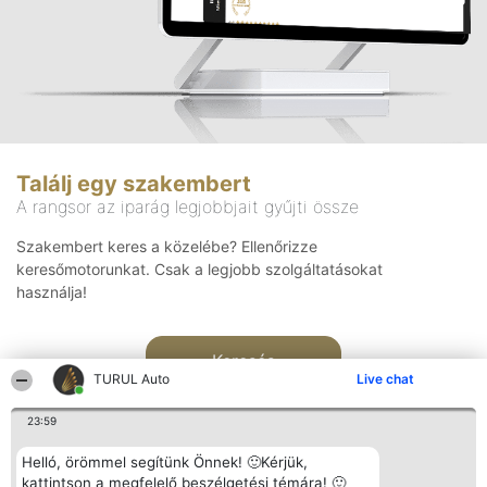
Találj egy szakembert
A rangsor az iparág legjobbjait gyűjti össze
Szakembert keres a közelébe? Ellenőrizze
keresőmotorunkat. Csak a legjobb szolgáltatásokat
használja!
Keresés
TURUL Auto
Live chat
23:59
Helló, örömmel segítünk Önnek! 🙂Kérjük,
kattintson a megfelelő beszélgetési témára! 🙂