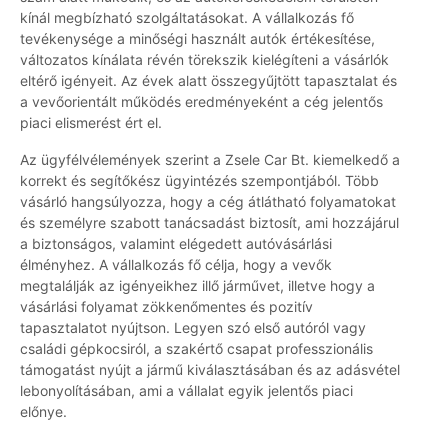
kínál megbízható szolgáltatásokat. A vállalkozás fő
tevékenysége a minőségi használt autók értékesítése,
változatos kínálata révén törekszik kielégíteni a vásárlók
eltérő igényeit. Az évek alatt összegyűjtött tapasztalat és
a vevőorientált működés eredményeként a cég jelentős
piaci elismerést ért el.
Az ügyfélvélemények szerint a Zsele Car Bt. kiemelkedő a
korrekt és segítőkész ügyintézés szempontjából. Több
vásárló hangsúlyozza, hogy a cég átlátható folyamatokat
és személyre szabott tanácsadást biztosít, ami hozzájárul
a biztonságos, valamint elégedett autóvásárlási
élményhez. A vállalkozás fő célja, hogy a vevők
megtalálják az igényeikhez illő járművet, illetve hogy a
vásárlási folyamat zökkenőmentes és pozitív
tapasztalatot nyújtson. Legyen szó első autóról vagy
családi gépkocsiról, a szakértő csapat professzionális
támogatást nyújt a jármű kiválasztásában és az adásvétel
lebonyolításában, ami a vállalat egyik jelentős piaci
előnye.