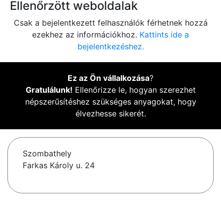
Ellenőrzött weboldalak
Csak a bejelentkezett felhasználók férhetnek hozzá
ezekhez az információkhoz.
Kattints ide a
bejelentkezéshez.
Ez az Ön vállalkozása
?
Gratulálunk!
Ellenőrizze le, hogyan szerezhet
népszerűsítéshez szükséges anyagokat, hogy
élvezhesse sikerét.
Szombathely
Farkas Károly u. 24