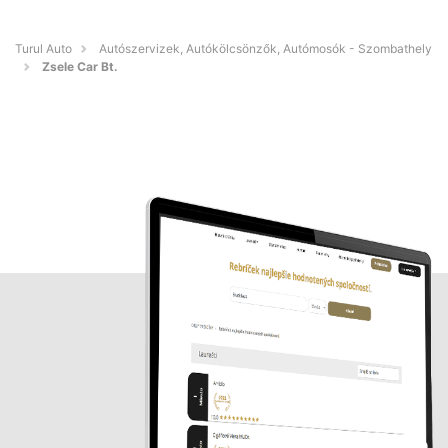
Turul Auto
Autószervizek, Autókölcsönzők, Autómosók - Szombathely
Zsele Car Bt.