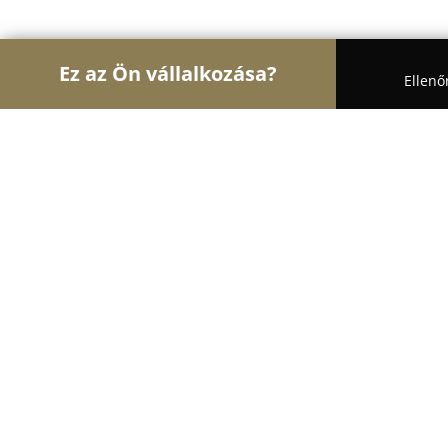
Ez az Ön vállalkozása?
Ellenő
Turul Auto
Autószervizek, Autókölcsönzők, Autó
Zozofólia Kft.
9.7
(131)
Dunaújváros, Apáczai Csere János u. 15.