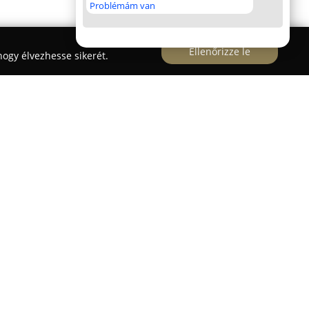
Problémám van
Ellenőrizze le
ogy élvezhesse sikerét.
z Apáczai Csere János utca 15. alatt található,
l autó- és épületfóliázás terén. Az autóüveg-
ést, hatékony hő-, UV- és betekintés elleni
utazás komfortját és biztonságát. Az amerikai
ol fóliák felhasználásával biztosítják a
k és az üveg törése ellen.
ülönféle modern lehetőségek állnak