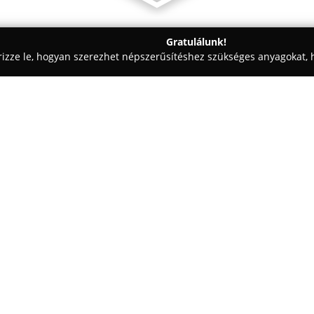
Gratulálunk!
rizze le, hogyan szerezhet népszerűsítéshez szükséges anyagokat, h
mosók - Dunaújváros
Zozofólia Kft.
Egy cég:
Zozofólia Kft.
Dunaújvárosban, a
és átfogó szolgáltatásokat kíná
fóliázás esztétikusabb megjelen
védelmet ad, ezzel növelve az 
Mutass többet >>
gyártótól származó prémium SkyF
járművek védelmét a napsugara
Az autócsomagolás területén k