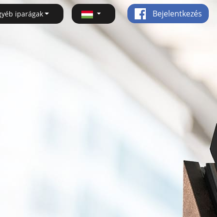
Bejelentkezés
gyéb iparágak