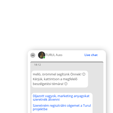
TURUL Auto
Live chat
18:12
Helló, örömmel segítünk Önnek! 🙂
Kérjük, kattintson a megfelelő
beszélgetési témára! 🙂
Díjazott vagyok, marketing anyagokat
szeretnék átvenni
Szeretném regisztrálni cégemet a Turul
projektbe