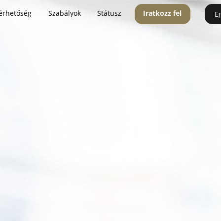
érhetőség
Szabályok
Státusz
Iratkozz fel
E