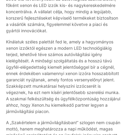
főként xenon és LED izzók kis- és nagykereskedelmére
koncentrálva. A vállalat célja, hogy mindig a legújabb,
korszerű fejlesztéseket képviselő termékeket biztosítson
a vásárlók számára, figyelemmel követve a piaci és
gyártói innovációkat.
Kínálatuk széles palettát fed le, amely a hagyományos
xenon izzóktól egészen a modern LED technológiákig
terjed, lehetővé téve számos autóvilágítási igény
kielégítését. A minőségi szolgáltatás és a hosszú távú
ügyfél-elégedettség kiemelt jelentőséggel bír a cégnél,
ennek érdekében valamennyi xenon izzóra hosszabbított
garanciát nyújtanak, amely fontos versenyelőnyt jelent.
Szakképzett munkatársai helyszíni izzócserét is
végeznek, ha ezt nem kíséri jelentősebb szerelési munka.
A szakmai felkészültség és ügyfélközpontúság hozzájárul
ahhoz, hogy Xenon.hu kiemelkedő partner legyen a
járművilágítási piacon.
A „Szakértelem a járművilágításban!” szlogen nem csupán
mottó, hanem meghatározza a napi működést, magas