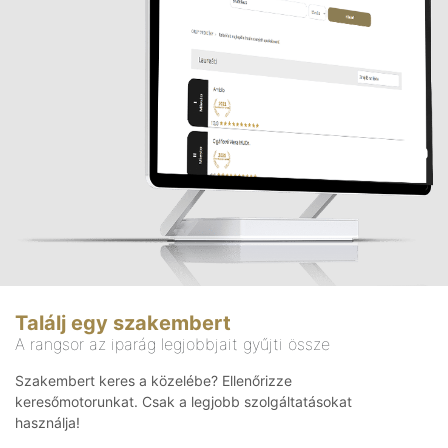
Találj egy szakembert
A rangsor az iparág legjobbjait gyűjti össze
Szakembert keres a közelébe? Ellenőrizze
keresőmotorunkat. Csak a legjobb szolgáltatásokat
használja!