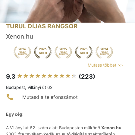
TURUL DÍJAS RANGSOR
Xenon.hu
Mutass többet >>
9.3
(223)
Budapest, Villányi út 62.
Mutasd a telefonszámot
Egy cég:
A Villányi út 62. szám alatt Budapesten működő
Xenon.hu
2003 óta tevékenykedik az autóvilágítás szakterületén,