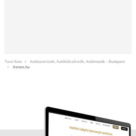
Turul Auto
Autószervizek, Autókölcsönzők, Autómosók - Budapest
Xenon.hu