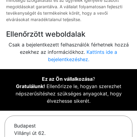
minőségű szolgáltatást és az ügyfelek igényeire szabott
megoldásokat garantálva. A vállalat folyamatosan fejleszti
tevékenységét és termékeinek körét, hogy a vevői
elvárásokat maradéktalanul teljesítse.
Ellenőrzött weboldalak
Csak a bejelentkezett felhasználók férhetnek hozzá
ezekhez az információkhoz.
Kattints ide a
bejelentkezéshez.
Ez az Ön vállalkozása
?
Gratulálunk!
Ellenőrizze le, hogyan szerezhet
népszerűsítéshez szükséges anyagokat, hogy
élvezhesse sikerét.
Budapest
Villányi út 62.