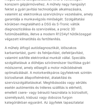
konszern gépjárműveihez. A műhely nagy hangsúlyt
fektet a gyári javítási technológiák alkalmazására,
valamint az elektronikus szervizkönyv vezetésére, amely
garantálja a munkavégzés minőségét. Szolgáltatási
körükben megtalálható a DSG és S-Tronic váltók
diagnosztizálása és szervizelése, a precíz 3D
futóműbeállítás, illetve a modern R1234yf hűtőközeggel
végezett klímatöltés és fertőtlenítés.
A műhely átfogó autódiagnosztikát, időszakos
karbantartást, gumi- és felnijavítást, defektjavítást,
valamint sokféle elektronikai munkát vállal. Speciális
szolgáltatásuk a dióhéjas szívórendszer tisztítása gyári
módszerrel, amely elősegíti a motor működésének
optimalizálását. A motorkerékpáros ügyfeleknek szintén
biztosítanak állapotfelmérést, átalakítási és
szervizszolgáltatásokat. Meghibásodás vagy sérülés
esetén autómentés és tréleres szállítás is elérhető,
emellett csere- vagy bérautó használata is biztosított,
személyautó, kisbusz vagy dobozos furgon
kategóriákban egyaránt. Az ügyfelek tapasztalatai