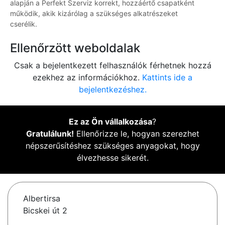
alapján a Perfekt Szerviz korrekt, hozzáértő csapatként
működik, akik kizárólag a szükséges alkatrészeket
cserélik.
Ellenőrzött weboldalak
Csak a bejelentkezett felhasználók férhetnek hozzá
ezekhez az információkhoz.
Kattints ide a
bejelentkezéshez.
Ez az Ön vállalkozása
?
Gratulálunk!
Ellenőrizze le, hogyan szerezhet
népszerűsítéshez szükséges anyagokat, hogy
élvezhesse sikerét.
Albertirsa
Bicskei út 2