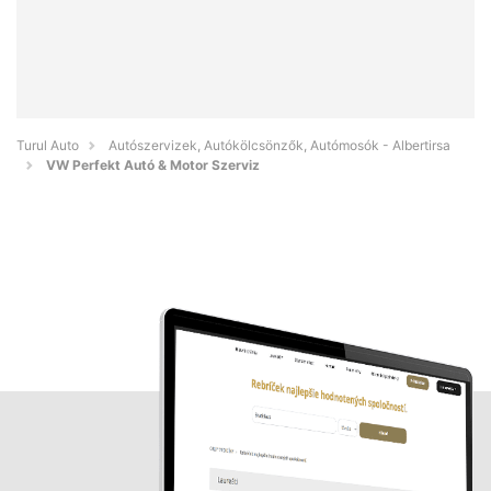
Turul Auto
Autószervizek, Autókölcsönzők, Autómosók - Albertirsa
VW Perfekt Autó & Motor Szerviz