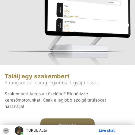
Találj egy szakembert
A rangsor az iparág legjobbjait gyűjti össze
Szakembert keres a közelébe? Ellenőrizze
keresőmotorunkat. Csak a legjobb szolgáltatásokat
használja!
Keresés
TURUL Auto
Live chat