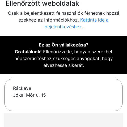
Ellenőrzött weboldalak
Csak a bejelentkezett felhasználók férhetnek hozzá
ezekhez az információkhoz.
Kattints ide a
bejelentkezéshez.
Ez az Ön vállalkozása
?
Gratulálunk!
Ellenőrizze le, hogyan szerezhet
népszerűsítéshez szükséges anyagokat, hogy
élvezhesse sikerét.
Ráckeve
Jókai Mór u. 15