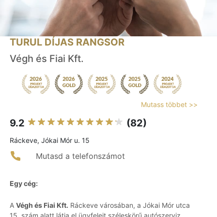
TURUL DÍJAS RANGSOR
Végh és Fiai Kft.
Mutass többet >>
9.2
(82)
Ráckeve, Jókai Mór u. 15
Mutasd a telefonszámot
Egy cég:
A
Végh és Fiai Kft.
Ráckeve városában, a Jókai Mór utca
15. szám alatt látja el ügyfeleit széleskörű autószerviz