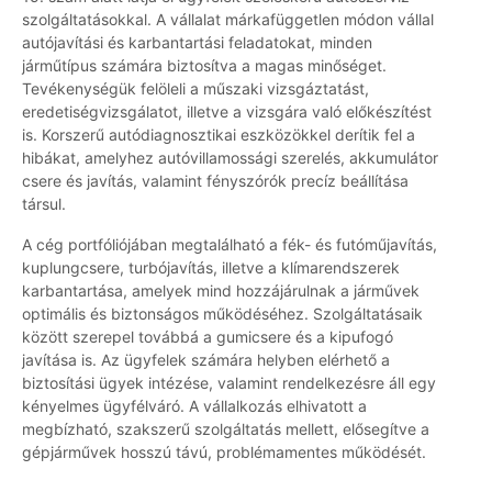
szolgáltatásokkal. A vállalat márkafüggetlen módon vállal
autójavítási és karbantartási feladatokat, minden
járműtípus számára biztosítva a magas minőséget.
Tevékenységük felöleli a műszaki vizsgáztatást,
eredetiségvizsgálatot, illetve a vizsgára való előkészítést
is. Korszerű autódiagnosztikai eszközökkel derítik fel a
hibákat, amelyhez autóvillamossági szerelés, akkumulátor
csere és javítás, valamint fényszórók precíz beállítása
társul.
A cég portfóliójában megtalálható a fék- és futóműjavítás,
kuplungcsere, turbójavítás, illetve a klímarendszerek
karbantartása, amelyek mind hozzájárulnak a járművek
optimális és biztonságos működéséhez. Szolgáltatásaik
között szerepel továbbá a gumicsere és a kipufogó
javítása is. Az ügyfelek számára helyben elérhető a
biztosítási ügyek intézése, valamint rendelkezésre áll egy
kényelmes ügyfélváró. A vállalkozás elhivatott a
megbízható, szakszerű szolgáltatás mellett, elősegítve a
gépjárművek hosszú távú, problémamentes működését.