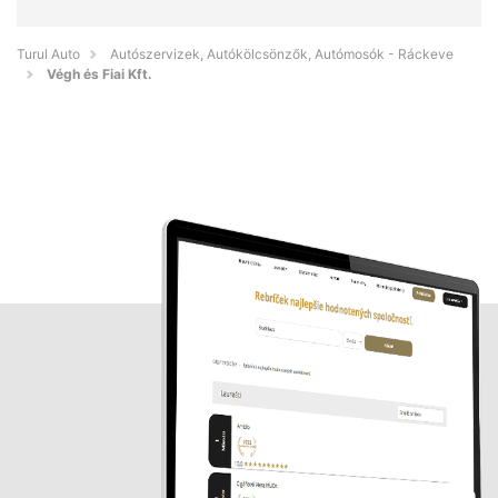
Turul Auto
Autószervizek, Autókölcsönzők, Autómosók - Ráckeve
Végh és Fiai Kft.