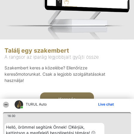
Találj egy szakembert
A rangsor az iparág legjobbjait gyűjti össze
Szakembert keres a közelébe? Ellenőrizze
keresőmotorunkat. Csak a legjobb szolgáltatásokat
használja!
Keresés
TURUL Auto
Live chat
16:30
Helló, örömmel segítünk Önnek! 🙂Kérjük,
kattintson a megfelelő beszélgetési témára! 🙂