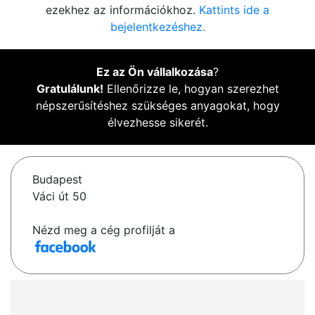
ezekhez az információkhoz.
Kattints ide a
bejelentkezéshez.
Ez az Ön vállalkozása
?
Gratulálunk!
Ellenőrizze le, hogyan szerezhet
népszerűsítéshez szükséges anyagokat, hogy
élvezhesse sikerét.
Budapest
Váci út 50
Nézd meg a cég profilját a