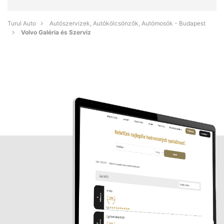
Turul Auto
Autószervizek, Autókölcsönzők, Autómosók - Budapest
Volvo Galéria és Szerviz