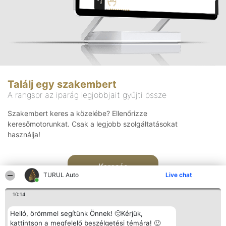
Találj egy szakembert
A rangsor az iparág legjobbjait gyűjti össze
Szakembert keres a közelébe? Ellenőrizze
keresőmotorunkat. Csak a legjobb szolgáltatásokat
használja!
Keresés
TURUL Auto
Live chat
10:14
Helló, örömmel segítünk Önnek! 🙂Kérjük,
kattintson a megfelelő beszélgetési témára! 🙂