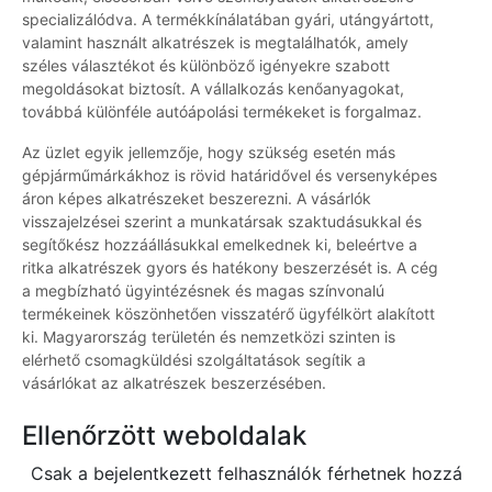
specializálódva. A termékkínálatában gyári, utángyártott,
valamint használt alkatrészek is megtalálhatók, amely
széles választékot és különböző igényekre szabott
megoldásokat biztosít. A vállalkozás kenőanyagokat,
továbbá különféle autóápolási termékeket is forgalmaz.
Az üzlet egyik jellemzője, hogy szükség esetén más
gépjárműmárkákhoz is rövid határidővel és versenyképes
áron képes alkatrészeket beszerezni. A vásárlók
visszajelzései szerint a munkatársak szaktudásukkal és
segítőkész hozzáállásukkal emelkednek ki, beleértve a
ritka alkatrészek gyors és hatékony beszerzését is. A cég
a megbízható ügyintézésnek és magas színvonalú
termékeinek köszönhetően visszatérő ügyfélkört alakított
ki. Magyarország területén és nemzetközi szinten is
elérhető csomagküldési szolgáltatások segítik a
vásárlókat az alkatrészek beszerzésében.
Ellenőrzött weboldalak
Csak a bejelentkezett felhasználók férhetnek hozzá