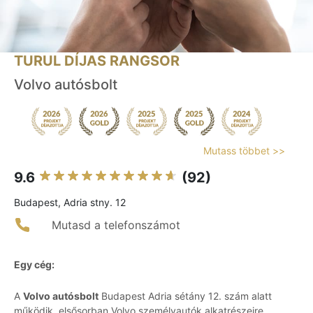
TURUL DÍJAS RANGSOR
Volvo autósbolt
Mutass többet >>
9.6
(92)
Budapest, Adria stny. 12
Mutasd a telefonszámot
Egy cég:
A
Volvo autósbolt
Budapest Adria sétány 12. szám alatt
működik, elsősorban Volvo személyautók alkatrészeire