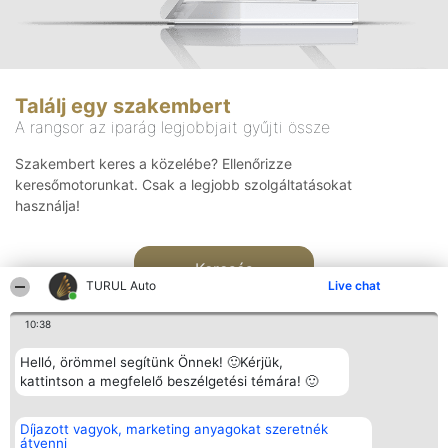
Találj egy szakembert
A rangsor az iparág legjobbjait gyűjti össze
Szakembert keres a közelébe? Ellenőrizze
keresőmotorunkat. Csak a legjobb szolgáltatásokat
használja!
Keresés
TURUL Auto
Live chat
10:38
Helló, örömmel segítünk Önnek! 🙂Kérjük,
kattintson a megfelelő beszélgetési témára! 🙂
Rangsorszervező
Népszavazás
Elérhetőség
Díjazott vagyok, marketing anyagokat szeretnék
SC Beautiful Company S.R.L.
Nyertesek
Elérhetőség
átvenni
Bulevardul Aleea Timișul De
Az összes