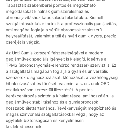
Tapasztalt szakemberei pontos és megbízható
megoldásokat kínálnak gumiszereléshez és
abroncsjavításhoz kapcsolódó feladatokra. Kiemelt
szolgáltatásuk közé tartozik a professzionális gumijavítás,
ami magába foglalja a sérült abroncsok szakszerű
helyreállítását, valamint a téli és nyári gumik gyors, precíz
cseréjét is végzik.
Az Unti Gumis korszerű felszereltségével a modern
gépjárművek speciális igényeit is kielégíti, ideértve a
TPMS (abroncsnyomás-ellenőrző rendszer) szervizt is. Ez
a szolgáltatás magában foglalja a gyári és univerzális
szenzorok diagnosztizálását, klónozását, a vezérlőegység
hibakiolvasását és törlését, valamint a szenzorok OBD
csatlakozáson keresztüli illesztését. A pontos
kerékcentírozás szintén a kínálat része, ami hozzájárul a
gépjárművek stabilitásához és a gumiabroncsok
hosszabb élettartamához. Tevékenységét megbízható és
magas színvonalú szolgáltatásokkal végzi, hogy az
ügyfelek biztonságosan és kényelmesen
közlekedhessenek.