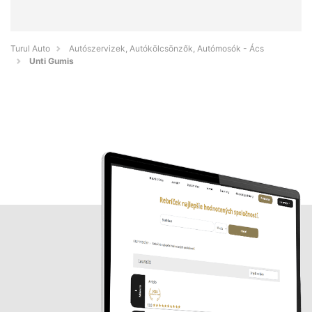
Turul Auto
Autószervizek, Autókölcsönzők, Autómosók - Ács
Unti Gumis