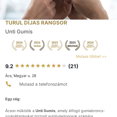
TURUL DÍJAS RANGSOR
Unti Gumis
Mutass többet >>
9.2
(21)
Ács, Magyar u. 28
Mutasd a telefonszámot
Egy cég:
Ácson működik a
Unti Gumis
, amely átfogó gumiabroncs-
szolgáltatásokat biztosít autótulajdonosok számára.