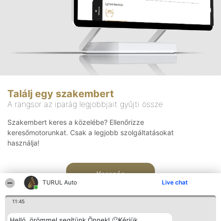
Találj egy szakembert
A rangsor az iparág legjobbjait gyűjti össze
Szakembert keres a közelébe? Ellenőrizze
keresőmotorunkat. Csak a legjobb szolgáltatásokat
használja!
Keresés
TURUL Auto
Live chat
11:45
Helló, örömmel segítünk Önnek! 🙂Kérjük,