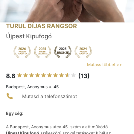
TURUL DÍJAS RANGSOR
Újpest Kipufogó
Mutass többet >>
8.6
(13)
Budapest, Anonymus u. 45
Mutasd a telefonszámot
Egy cég:
A Budapest, Anonymus utca 45. szám alatt működő
Újpest Kipufogó
széleskörű szolgáltatásokat kínál az