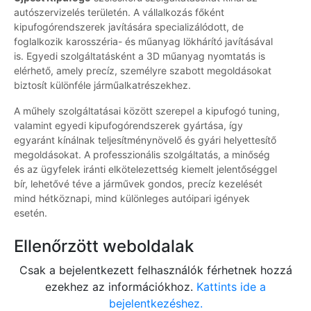
autószervizelés területén. A vállalkozás főként
kipufogórendszerek javítására specializálódott, de
foglalkozik karosszéria- és műanyag lökhárító javításával
is. Egyedi szolgáltatásként a 3D műanyag nyomtatás is
elérhető, amely precíz, személyre szabott megoldásokat
biztosít különféle járműalkatrészekhez.
A műhely szolgáltatásai között szerepel a kipufogó tuning,
valamint egyedi kipufogórendszerek gyártása, így
egyaránt kínálnak teljesítménynövelő és gyári helyettesítő
megoldásokat. A professzionális szolgáltatás, a minőség
és az ügyfelek iránti elkötelezettség kiemelt jelentőséggel
bír, lehetővé téve a járművek gondos, precíz kezelését
mind hétköznapi, mind különleges autóipari igények
esetén.
Ellenőrzött weboldalak
Csak a bejelentkezett felhasználók férhetnek hozzá
ezekhez az információkhoz.
Kattints ide a
bejelentkezéshez.