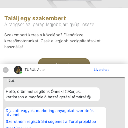
Találj egy szakembert
A rangsor az iparág legjobbjait gyűjti össze
Szakembert keres a közelébe? Ellenőrizze
keresőmotorunkat. Csak a legjobb szolgáltatásokat
használja!
Keresés
TURUL Auto
Live chat
12:38
Helló, örömmel segítünk Önnek! 🙂Kérjük,
kattintson a megfelelő beszélgetési témára! 🙂
Rangsorszervező
Népszavazás
Elérhetőség
Díjazott vagyok, marketing anyagokat szeretnék
SC Beautiful Company S.R.L.
Nyertesek
Elérhetőség
átvenni
Bulevardul Aleea Timișul De
Az összes
Sus Nr. 2, Bl. A30, Sc. A, Et.
díjazottak
Szeretném regisztrálni cégemet a Turul projektbe
4, Ap. 13
listája